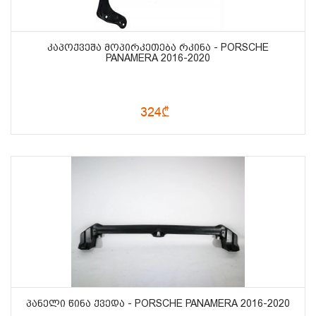
ᲙᲐᲞᲝᲥᲕᲔᲨᲐ ᲛᲝᲞᲘᲠᲙᲔᲗᲔᲑᲐ ᲠᲙᲘᲜᲐ - PORSCHE
PANAMERA 2016-2020
324₾
ᲞᲐᲜᲔᲚᲘ ᲬᲘᲜᲐ ᲥᲕᲔᲓᲐ - PORSCHE PANAMERA 2016-2020