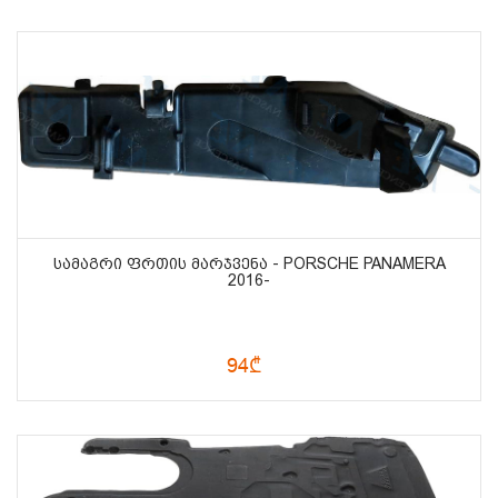
ᲡᲐᲛᲐᲒᲠᲘ ᲤᲠᲗᲘᲡ ᲛᲐᲠᲯᲕᲔᲜᲐ - PORSCHE PANAMERA
2016-
94₾