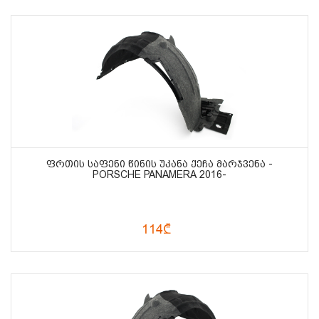
ᲤᲠᲗᲘᲡ ᲡᲐᲤᲔᲜᲘ ᲬᲘᲜᲘᲡ ᲣᲙᲐᲜᲐ ᲥᲔᲩᲐ ᲛᲐᲠᲯᲕᲔᲜᲐ -
PORSCHE PANAMERA 2016-
114₾