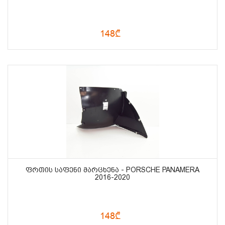
148₾
ᲤᲠᲗᲘᲡ ᲡᲐᲤᲔᲜᲘ ᲛᲐᲠᲪᲮᲔᲜᲐ - PORSCHE PANAMERA
2016-2020
148₾