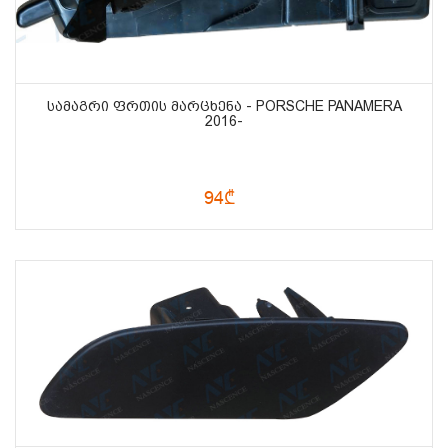
ᲡᲐᲛᲐᲒᲠᲘ ᲤᲠᲗᲘᲡ ᲛᲐᲠᲪᲮᲔᲜᲐ - PORSCHE PANAMERA
2016-
94₾