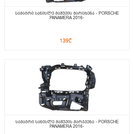
ᲡᲐᲛᲐᲒᲠᲘ ᲡᲐᲜᲘᲡᲚᲔ ᲛᲐᲨᲣᲥᲘᲡ ᲛᲐᲠᲪᲮᲔᲜᲐ - PORSCHE
PANAMERA 2016-
139₾
ᲡᲐᲛᲐᲒᲠᲘ ᲡᲐᲜᲘᲡᲚᲔ ᲛᲐᲨᲣᲥᲘᲡ ᲛᲐᲠᲯᲕᲔᲜᲐ - PORSCHE
PANAMERA 2016-