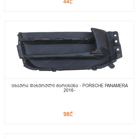
44₾
ᲪᲮᲐᲣᲠᲐ ᲓᲐᲮᲣᲠᲣᲚᲘ ᲛᲐᲠᲪᲮᲔᲜᲐ - PORSCHE PANAMERA
2016-
98₾