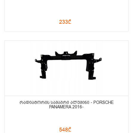
233₾
ᲠᲐᲓᲘᲐᲢᲝᲠᲘᲡ ᲡᲐᲛᲐᲒᲠᲘ ᲐᲚᲣᲛᲘᲜᲘ - PORSCHE
PANAMERA 2016-
548₾