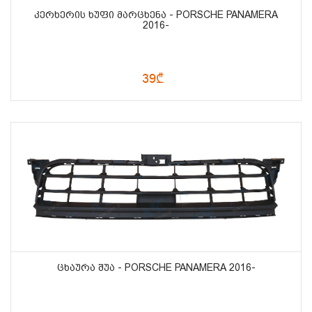
ᲙᲔᲠᲮᲔᲠᲘᲡ ᲮᲣᲤᲘ ᲛᲐᲠᲪᲮᲔᲜᲐ - PORSCHE PANAMERA
2016-
39₾
ᲪᲮᲐᲣᲠᲐ ᲨᲣᲐ - PORSCHE PANAMERA 2016-