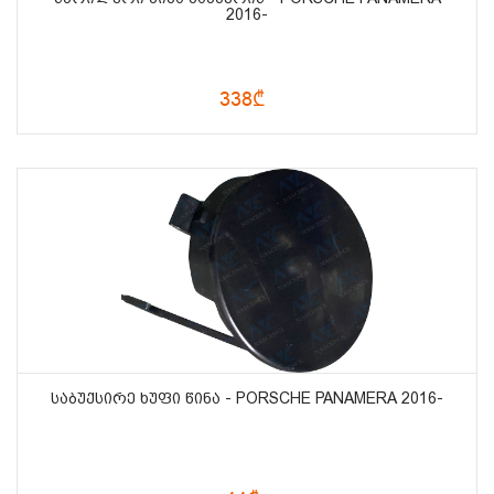
2016-
338₾
ᲡᲐᲑᲣᲥᲡᲘᲠᲔ ᲮᲣᲤᲘ ᲬᲘᲜᲐ - PORSCHE PANAMERA 2016-