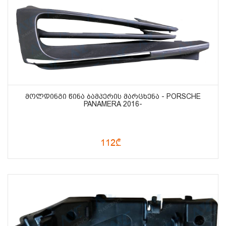
ᲛᲝᲚᲓᲘᲜᲒᲘ ᲬᲘᲜᲐ ᲑᲐᲛᲞᲔᲠᲘᲡ ᲛᲐᲠᲪᲮᲔᲜᲐ - PORSCHE
PANAMERA 2016-
112₾