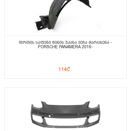
ᲤᲠᲗᲘᲡ ᲡᲐᲤᲔᲜᲘ ᲬᲘᲜᲘᲡ ᲣᲙᲐᲜᲐ ᲥᲔᲩᲐ ᲛᲐᲠᲪᲮᲔᲜᲐ -
PORSCHE PANAMERA 2016-
114₾