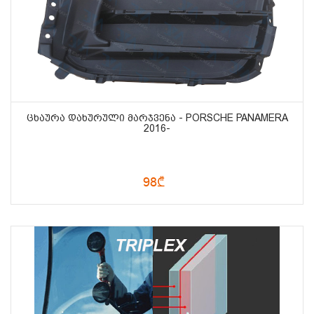
ᲪᲮᲐᲣᲠᲐ ᲓᲐᲮᲣᲠᲣᲚᲘ ᲛᲐᲠᲯᲕᲔᲜᲐ - PORSCHE PANAMERA
2016-
98₾