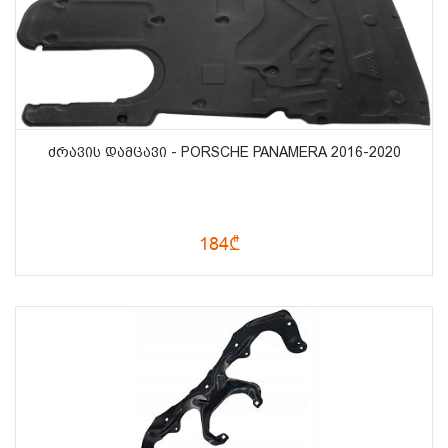
ᲫᲠᲐᲕᲘᲡ ᲓᲐᲛᲪᲐᲕᲘ - PORSCHE PANAMERA 2016-2020
184₾