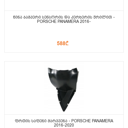
ᲬᲘᲜᲐ ᲑᲐᲛᲞᲔᲠᲘ ᲡᲔᲜᲡᲝᲠᲘᲡ ᲓᲐ ᲙᲔᲠᲮᲔᲠᲘᲡ ᲭᲠᲘᲚᲘᲗ -
PORSCHE PANAMERA 2016-
588₾
ᲤᲠᲗᲘᲡ ᲡᲐᲤᲔᲜᲘ ᲛᲐᲠᲯᲕᲔᲜᲐ - PORSCHE PANAMERA
2016-2020