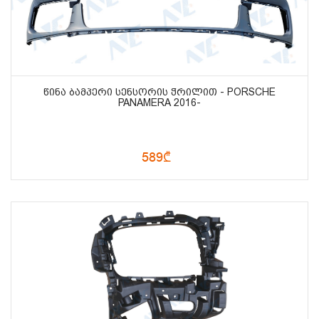
ᲬᲘᲜᲐ ᲑᲐᲛᲞᲔᲠᲘ ᲡᲔᲜᲡᲝᲠᲘᲡ ᲭᲠᲘᲚᲘᲗ - PORSCHE
PANAMERA 2016-
589₾