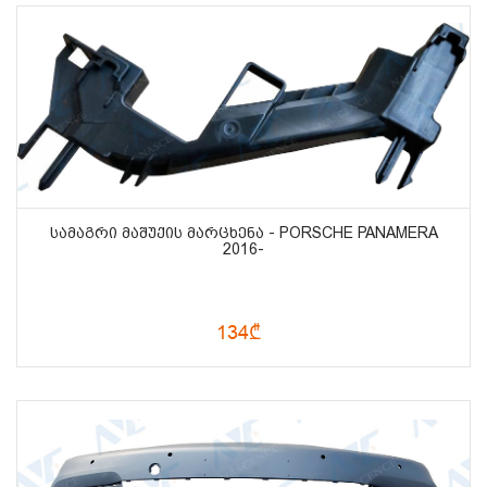
ᲡᲐᲛᲐᲒᲠᲘ ᲛᲐᲨᲣᲥᲘᲡ ᲛᲐᲠᲪᲮᲔᲜᲐ - PORSCHE PANAMERA
2016-
134₾