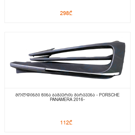
298₾
ᲛᲝᲚᲓᲘᲜᲒᲘ ᲬᲘᲜᲐ ᲑᲐᲛᲞᲔᲠᲘᲡ ᲛᲐᲠᲯᲕᲔᲜᲐ - PORSCHE
PANAMERA 2016-
112₾