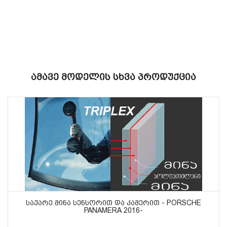
Ამავე Მოდელის Სხვა Პროდუქცია
ᲡᲐᲥᲐᲠᲔ ᲛᲘᲜᲐ ᲡᲔᲜᲡᲝᲠᲘᲗ ᲓᲐ ᲙᲐᲛᲔᲠᲘᲗ - PORSCHE
PANAMERA 2016-