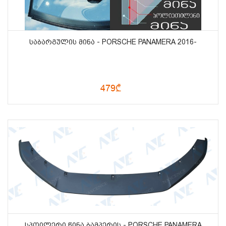
ᲡᲐᲑᲐᲠᲒᲣᲚᲘᲡ ᲛᲘᲜᲐ - PORSCHE PANAMERA 2016-
479₾
ᲡᲞᲝᲘᲚᲔᲠᲘ ᲬᲘᲜᲐ ᲑᲐᲛᲞᲔᲠᲘᲡ - PORSCHE PANAMERA