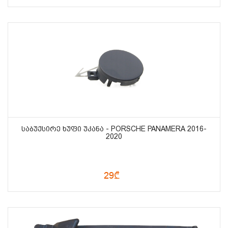
ᲡᲐᲑᲣᲥᲡᲘᲠᲔ ᲮᲣᲤᲘ ᲣᲙᲐᲜᲐ - PORSCHE PANAMERA 2016-
2020
29₾