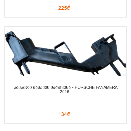
225₾
ᲡᲐᲛᲐᲒᲠᲘ ᲛᲐᲨᲣᲥᲘᲡ ᲛᲐᲠᲯᲕᲔᲜᲐ - PORSCHE PANAMERA
2016-
134₾