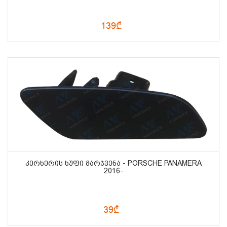
139₾
ᲙᲔᲠᲮᲔᲠᲘᲡ ᲮᲣᲤᲘ ᲛᲐᲠᲯᲕᲔᲜᲐ - PORSCHE PANAMERA
2016-
39₾