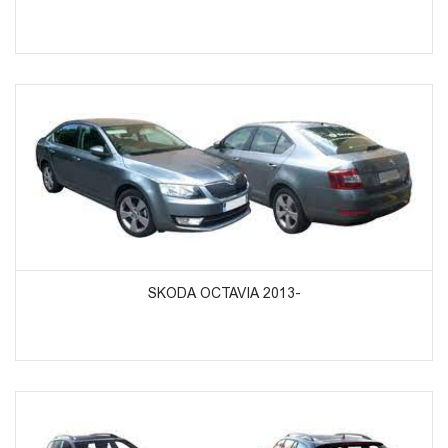
ᲞᲠᲝᲓᲣᲥᲢᲔᲑᲘᲡ ᲜᲐᲮᲕᲐ
SKODA OCTAVIA 2013-