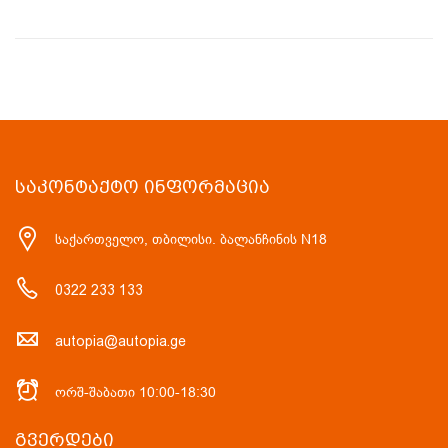
ᲡᲐᲙᲝᲜᲢᲐᲥᲢᲝ ᲘᲜᲤᲝᲠᲛᲐᲪᲘᲐ
საქართველო, თბილისი. ბალანჩინის N18
0322 233 133
autopia@autopia.ge
ორშ-შაბათი 10:00-18:30
ᲒᲕᲔᲠᲓᲔᲑᲘ