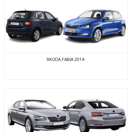
ᲞᲠᲝᲓᲣᲥᲢᲔᲑᲘᲡ ᲜᲐᲮᲕᲐ
SKODA FABIA 2014-