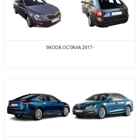
ᲞᲠᲝᲓᲣᲥᲢᲔᲑᲘᲡ ᲜᲐᲮᲕᲐ
SKODA OCTAVIA 2017-
ᲞᲠᲝᲓᲣᲥᲢᲔᲑᲘᲡ ᲜᲐᲮᲕᲐ