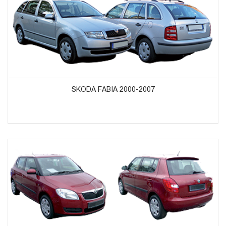
ᲞᲠᲝᲓᲣᲥᲢᲔᲑᲘᲡ ᲜᲐᲮᲕᲐ
SKODA FABIA 2000-2007
ᲞᲠᲝᲓᲣᲥᲢᲔᲑᲘᲡ ᲜᲐᲮᲕᲐ