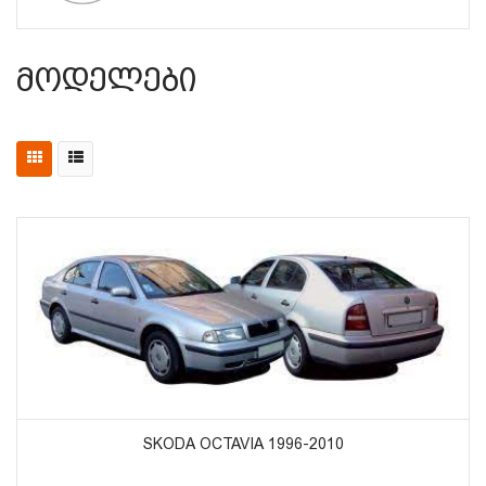
Მოდელები
ᲞᲠᲝᲓᲣᲥᲢᲔᲑᲘᲡ ᲜᲐᲮᲕᲐ
SKODA OCTAVIA 1996-2010