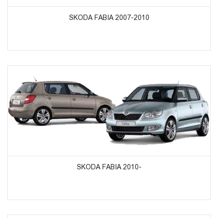
SKODA FABIA 2007-2010
ᲞᲠᲝᲓᲣᲥᲢᲔᲑᲘᲡ ᲜᲐᲮᲕᲐ
SKODA FABIA 2010-