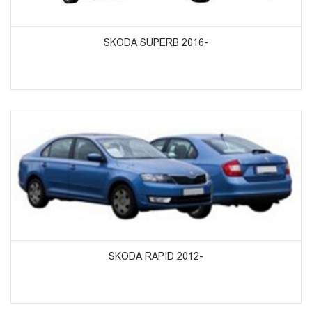
ᲞᲠᲝᲓᲣᲥᲢᲔᲑᲘᲡ ᲜᲐᲮᲕᲐ
SKODA SUPERB 2016-
ᲞᲠᲝᲓᲣᲥᲢᲔᲑᲘᲡ ᲜᲐᲮᲕᲐ
SKODA RAPID 2012-