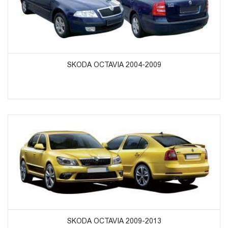
ᲞᲠᲝᲓᲣᲥᲢᲔᲑᲘᲡ ᲜᲐᲮᲕᲐ
SKODA OCTAVIA 2004-2009
ᲞᲠᲝᲓᲣᲥᲢᲔᲑᲘᲡ ᲜᲐᲮᲕᲐ
SKODA OCTAVIA 2009-2013