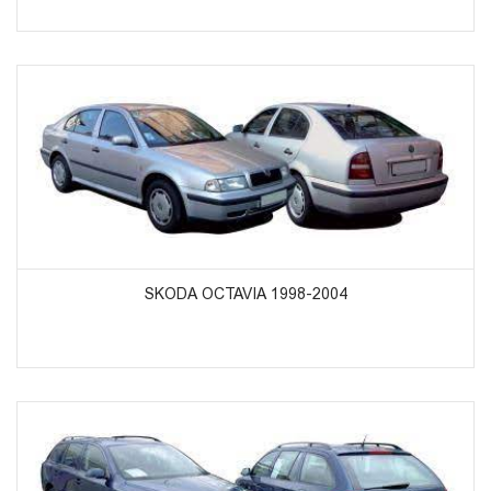
ᲞᲠᲝᲓᲣᲥᲢᲔᲑᲘᲡ ᲜᲐᲮᲕᲐ
SKODA OCTAVIA 1998-2004