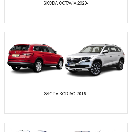
SKODA OCTAVIA 2020-
ᲞᲠᲝᲓᲣᲥᲢᲔᲑᲘᲡ ᲜᲐᲮᲕᲐ
SKODA KODIAQ 2016-