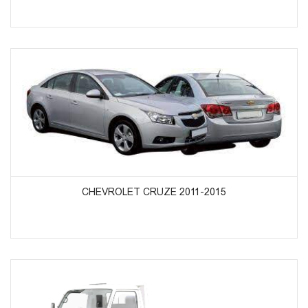
ᲞᲠᲝᲓᲣᲥᲢᲔᲑᲘᲡ ᲜᲐᲮᲕᲐ
CHEVROLET CRUZE 2011-2015