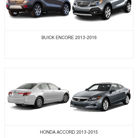
ᲞᲠᲝᲓᲣᲥᲢᲔᲑᲘᲡ ᲜᲐᲮᲕᲐ
BUICK ENCORE 2013-2016
ᲞᲠᲝᲓᲣᲥᲢᲔᲑᲘᲡ ᲜᲐᲮᲕᲐ
HONDA ACCORD 2013-2015