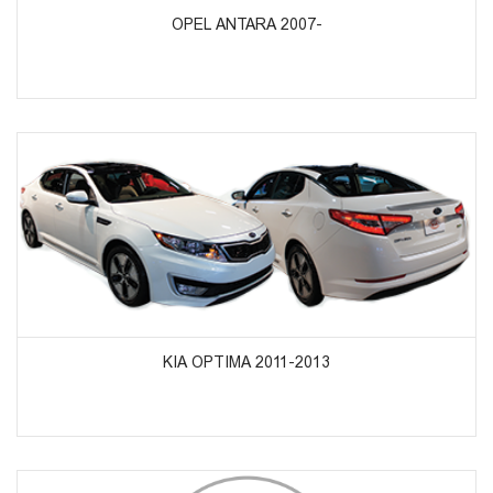
OPEL ANTARA 2007-
ᲞᲠᲝᲓᲣᲥᲢᲔᲑᲘᲡ ᲜᲐᲮᲕᲐ
KIA OPTIMA 2011-2013