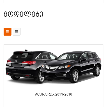
Მოდელები
ᲞᲠᲝᲓᲣᲥᲢᲔᲑᲘᲡ ᲜᲐᲮᲕᲐ
ACURA RDX 2013-2016