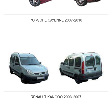
ᲞᲠᲝᲓᲣᲥᲢᲔᲑᲘᲡ ᲜᲐᲮᲕᲐ
PORSCHE CAYENNE 2007-2010
ᲞᲠᲝᲓᲣᲥᲢᲔᲑᲘᲡ ᲜᲐᲮᲕᲐ
RENAULT KANGOO 2003-2007