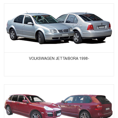
ᲞᲠᲝᲓᲣᲥᲢᲔᲑᲘᲡ ᲜᲐᲮᲕᲐ
VOLKSWAGEN JETTA/BORA 1998-