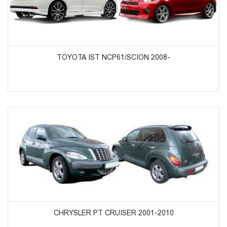
ᲞᲠᲝᲓᲣᲥᲢᲔᲑᲘᲡ ᲜᲐᲮᲕᲐ
TOYOTA IST NCP61/SCION 2008-
ᲞᲠᲝᲓᲣᲥᲢᲔᲑᲘᲡ ᲜᲐᲮᲕᲐ
CHRYSLER PT CRUISER 2001-2010