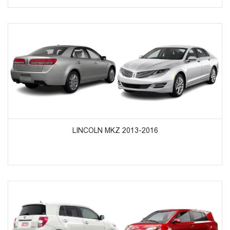
ᲞᲠᲝᲓᲣᲥᲢᲔᲑᲘᲡ ᲜᲐᲮᲕᲐ
LINCOLN MKZ 2013-2016