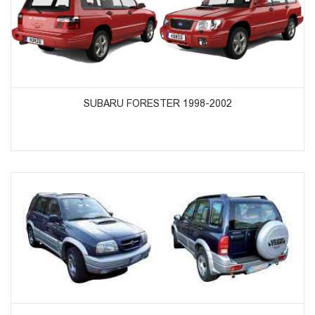
ᲞᲠᲝᲓᲣᲥᲢᲔᲑᲘᲡ ᲜᲐᲮᲕᲐ
SUBARU FORESTER 1998-2002
ᲞᲠᲝᲓᲣᲥᲢᲔᲑᲘᲡ ᲜᲐᲮᲕᲐ