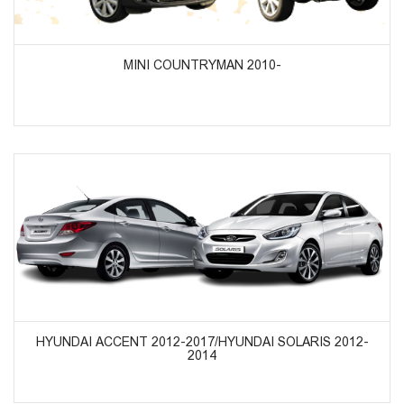
ᲞᲠᲝᲓᲣᲥᲢᲔᲑᲘᲡ ᲜᲐᲮᲕᲐ
MINI COUNTRYMAN 2010-
ᲞᲠᲝᲓᲣᲥᲢᲔᲑᲘᲡ ᲜᲐᲮᲕᲐ
HYUNDAI ACCENT 2012-2017/HYUNDAI SOLARIS 2012-
2014