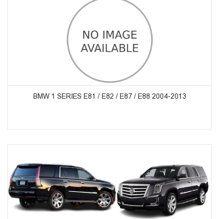
ᲞᲠᲝᲓᲣᲥᲢᲔᲑᲘᲡ ᲜᲐᲮᲕᲐ
BMW 1 SERIES E81 / E82 / E87 / E88 2004-2013