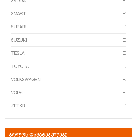
SKODA
SMART
SUBARU
SUZUKI
TESLA
TOYOTA
VOLKSWAGEN
VOLVO
ZEEKR
ᲑᲝᲚᲝᲡ ᲓᲐᲛᲐᲢᲔᲑᲣᲚᲔᲑᲘ