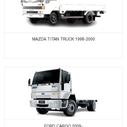
ᲞᲠᲝᲓᲣᲥᲢᲔᲑᲘᲡ ᲜᲐᲮᲕᲐ
MAZDA TITAN TRUCK 1998-2000
ᲞᲠᲝᲓᲣᲥᲢᲔᲑᲘᲡ ᲜᲐᲮᲕᲐ
FORD CARGO 2009-