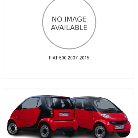
ᲞᲠᲝᲓᲣᲥᲢᲔᲑᲘᲡ ᲜᲐᲮᲕᲐ
FIAT 500 2007-2015