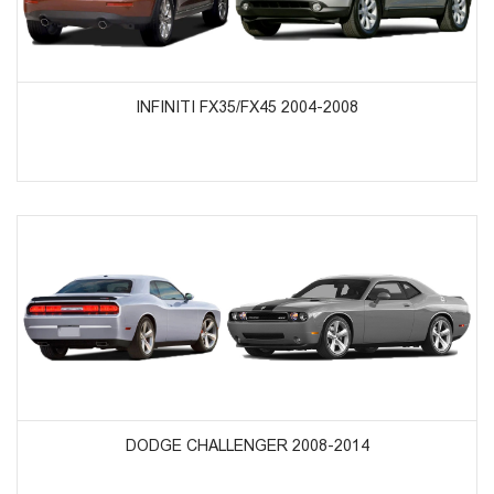
ᲞᲠᲝᲓᲣᲥᲢᲔᲑᲘᲡ ᲜᲐᲮᲕᲐ
INFINITI FX35/FX45 2004-2008
ᲞᲠᲝᲓᲣᲥᲢᲔᲑᲘᲡ ᲜᲐᲮᲕᲐ
DODGE CHALLENGER 2008-2014