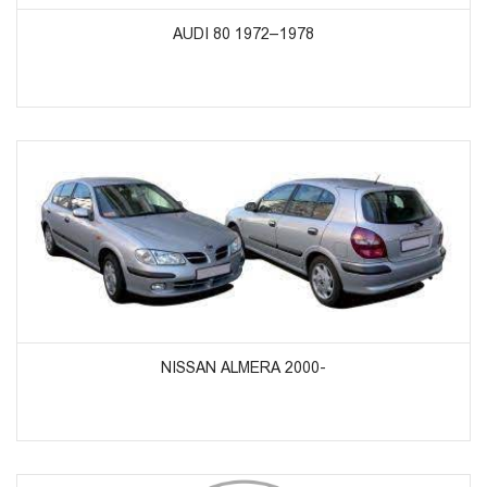
AUDI 80 1972–1978
ᲞᲠᲝᲓᲣᲥᲢᲔᲑᲘᲡ ᲜᲐᲮᲕᲐ
NISSAN ALMERA 2000-