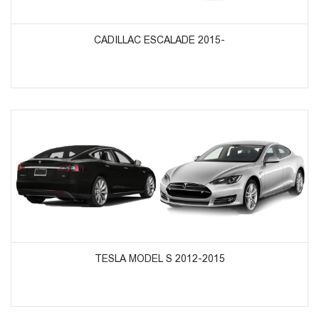
ᲞᲠᲝᲓᲣᲥᲢᲔᲑᲘᲡ ᲜᲐᲮᲕᲐ
CADILLAC ESCALADE 2015-
ᲞᲠᲝᲓᲣᲥᲢᲔᲑᲘᲡ ᲜᲐᲮᲕᲐ
TESLA MODEL S 2012-2015