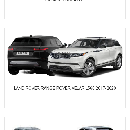
ᲞᲠᲝᲓᲣᲥᲢᲔᲑᲘᲡ ᲜᲐᲮᲕᲐ
LAND ROVER RANGE ROVER VELAR L560 2017-2020