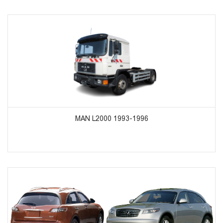
ᲞᲠᲝᲓᲣᲥᲢᲔᲑᲘᲡ ᲜᲐᲮᲕᲐ
MAN L2000 1993-1996