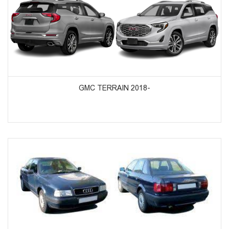
ᲞᲠᲝᲓᲣᲥᲢᲔᲑᲘᲡ ᲜᲐᲮᲕᲐ
GMC TERRAIN 2018-
ᲞᲠᲝᲓᲣᲥᲢᲔᲑᲘᲡ ᲜᲐᲮᲕᲐ