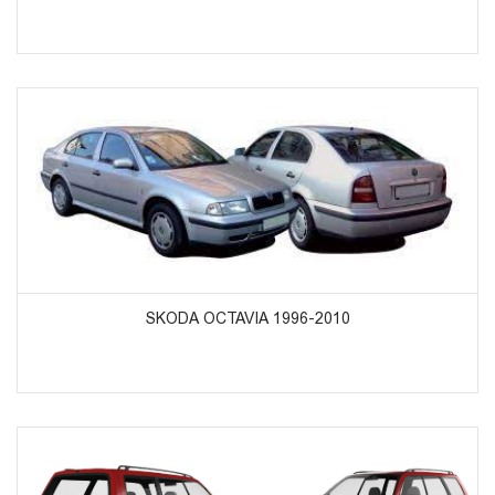
ᲞᲠᲝᲓᲣᲥᲢᲔᲑᲘᲡ ᲜᲐᲮᲕᲐ
SKODA OCTAVIA 1996-2010