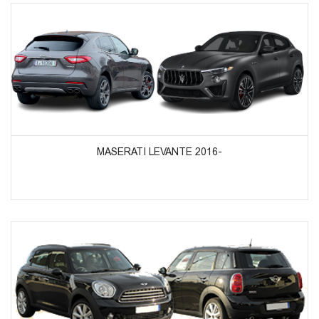
ᲞᲠᲝᲓᲣᲥᲢᲔᲑᲘᲡ ᲜᲐᲮᲕᲐ
MASERATI LEVANTE 2016-