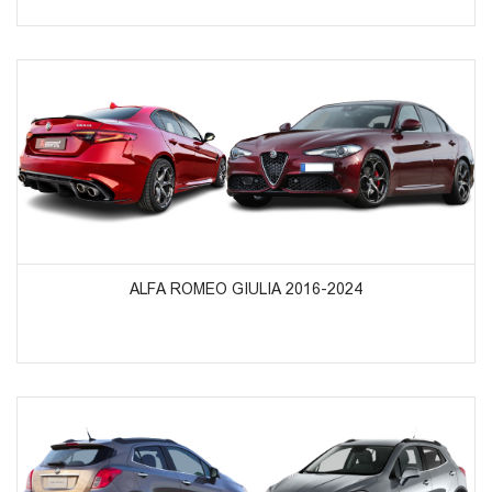
ᲞᲠᲝᲓᲣᲥᲢᲔᲑᲘᲡ ᲜᲐᲮᲕᲐ
ALFA ROMEO GIULIA 2016-2024