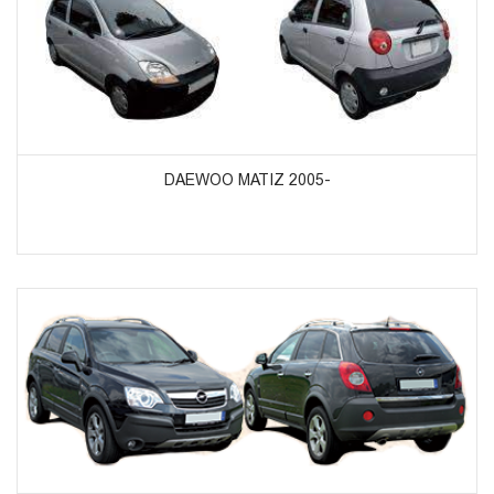
ᲞᲠᲝᲓᲣᲥᲢᲔᲑᲘᲡ ᲜᲐᲮᲕᲐ
DAEWOO MATIZ 2005-
ᲞᲠᲝᲓᲣᲥᲢᲔᲑᲘᲡ ᲜᲐᲮᲕᲐ