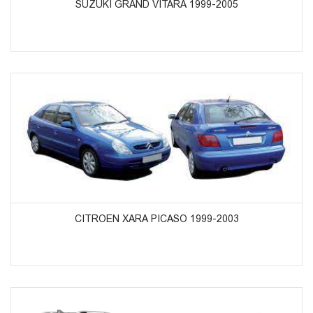
SUZUKI GRAND VITARA 1999-2005
ᲞᲠᲝᲓᲣᲥᲢᲔᲑᲘᲡ ᲜᲐᲮᲕᲐ
CITROEN XARA PICASO 1999-2003