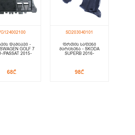
VG124002100
SD203040101
ᲕᲘᲡ ᲓᲐᲛᲪᲐᲕᲘ -
ᲤᲠᲗᲘᲡ ᲡᲐᲤᲔᲜᲘ
SWAGEN GOLF 7
ᲛᲐᲠᲪᲮᲔᲜᲐ - SKODA
3-/PASSAT 2015-
SUPERB 2016-
68₾
98₾