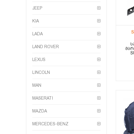
JEEP
KIA
S
LADA
Ს
LAND ROVER
ᲛᲐᲠ
S
LEXUS
LINCOLN
MAN
MASERATI
MAZDA
MERCEDES-BENZ