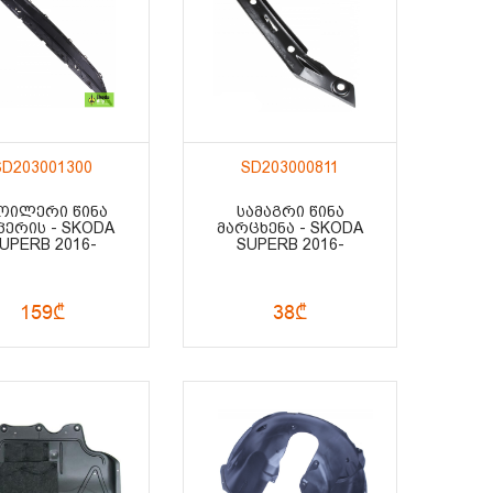
SD203001300
SD203000811
ᲝᲘᲚᲔᲠᲘ ᲬᲘᲜᲐ
ᲡᲐᲛᲐᲒᲠᲘ ᲬᲘᲜᲐ
ᲞᲔᲠᲘᲡ - SKODA
ᲛᲐᲠᲪᲮᲔᲜᲐ - SKODA
UPERB 2016-
SUPERB 2016-
159₾
38₾