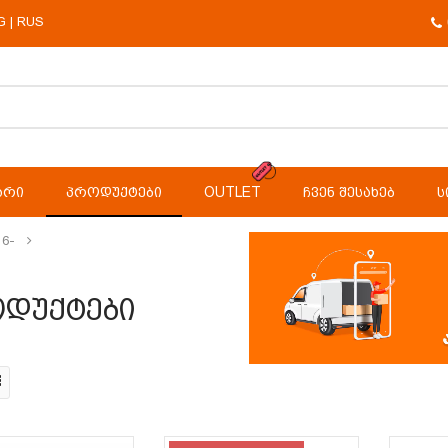
G
RUS
|
ᲐᲠᲘ
ᲞᲠᲝᲓᲣᲥᲢᲔᲑᲘ
OUTLET
ᲩᲕᲔᲜ ᲨᲔᲡᲐᲮᲔᲑ
Ს
6-
დუქტები