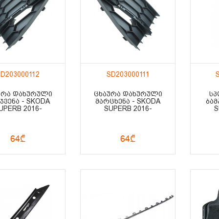
SD203000112
SD203000111
ᲣᲠᲐ ᲓᲐᲮᲣᲠᲣᲚᲘ
ᲪᲮᲐᲣᲠᲐ ᲓᲐᲮᲣᲠᲣᲚᲘ
ᲡᲞ
ᲯᲕᲔᲜᲐ - SKODA
ᲛᲐᲠᲪᲮᲔᲜᲐ - SKODA
ᲑᲐᲛ
UPERB 2016-
SUPERB 2016-
S
64₾
64₾