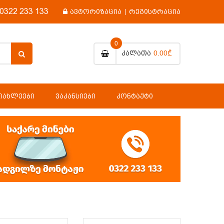
0322 233 133
ავტორიზაცია
|
რეგისტრაცია
0
0.00₾
Კალათა
ᲘᲐᲮᲚᲔᲔᲑᲘ
ᲕᲐᲙᲐᲜᲡᲘᲔᲑᲘ
ᲙᲝᲜᲢᲐᲥᲢᲘ