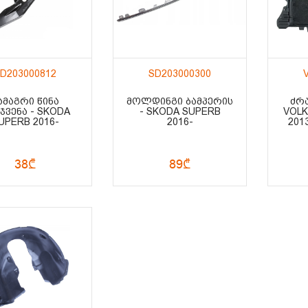
D203000812
SD203000300
ᲐᲛᲐᲒᲠᲘ ᲬᲘᲜᲐ
ᲛᲝᲚᲓᲘᲜᲒᲘ ᲑᲐᲛᲞᲔᲠᲘᲡ
ᲫᲠᲐ
ᲯᲕᲔᲜᲐ - SKODA
- SKODA SUPERB
VOLK
UPERB 2016-
2016-
201
38₾
89₾