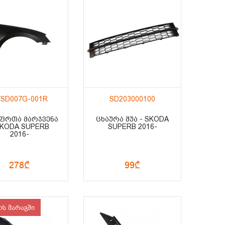
SD007G-001R
SD203000100
 ᲤᲠᲗᲐ ᲛᲐᲠᲯᲕᲔᲜᲐ
ᲪᲮᲐᲣᲠᲐ ᲨᲣᲐ - SKODA
SKODA SUPERB
SUPERB 2016-
2016-
278₾
99₾
ის მარაგში