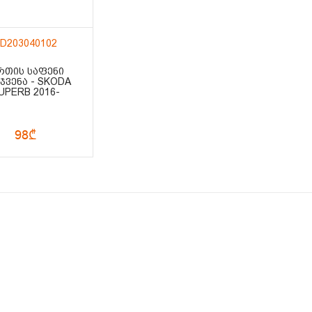
D203040102
ᲗᲘᲡ ᲡᲐᲤᲔᲜᲘ
ᲯᲕᲔᲜᲐ - SKODA
UPERB 2016-
98₾