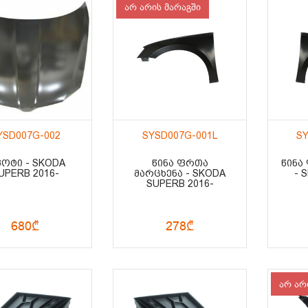
არ არის მარაგში
YSD007G-002
SYSD007G-001L
SY
ᲞᲝᲢᲘ - SKODA
ᲬᲘᲜᲐ ᲤᲠᲗᲐ
ᲬᲘᲜᲐ
UPERB 2016-
ᲛᲐᲠᲪᲮᲔᲜᲐ - SKODA
- 
SUPERB 2016-
680₾
278₾
არ არ