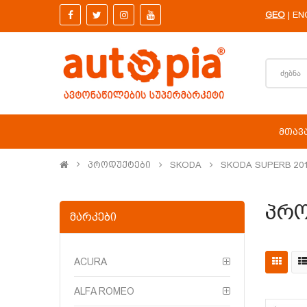
GEO
EN
|
ᲛᲗᲐᲕ
Პროდუქტები
SKODA
SKODA SUPERB 201
Პრო
ᲛᲐᲠᲙᲔᲑᲘ
ACURA
ALFA ROMEO