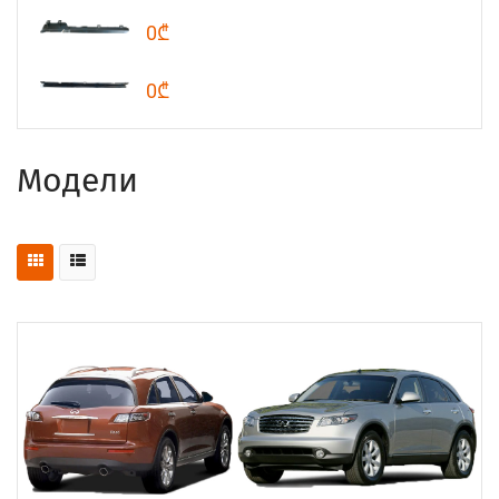
0₾
0₾
Модели