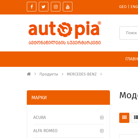
GEO
ENG
|
ГЛАВ
Продукты
MERCEDES-BENZ
Мод
МАРКИ
ACURA
ALFA ROMEO