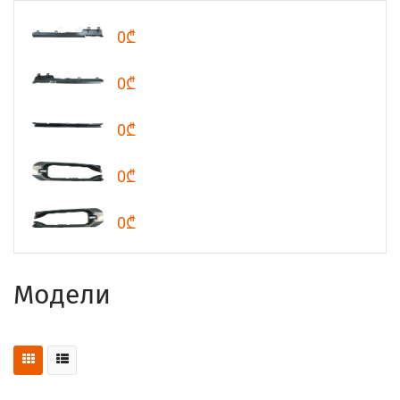
0₾
0₾
0₾
0₾
0₾
Модели