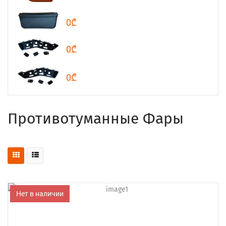
0₾
0₾
0₾
Противотуманные Фары
Нет в наличии