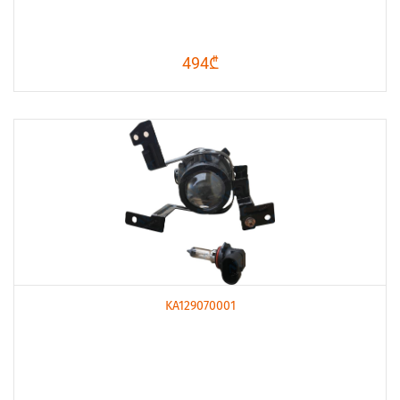
494₾
KA129070001