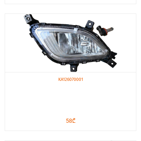
KA126070001
58₾