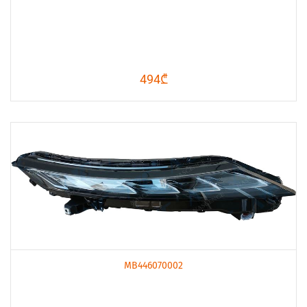
494₾
MB446070002