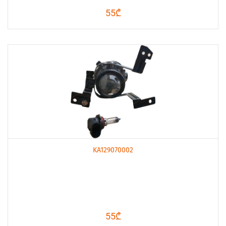
55₾
KA129070002
55₾