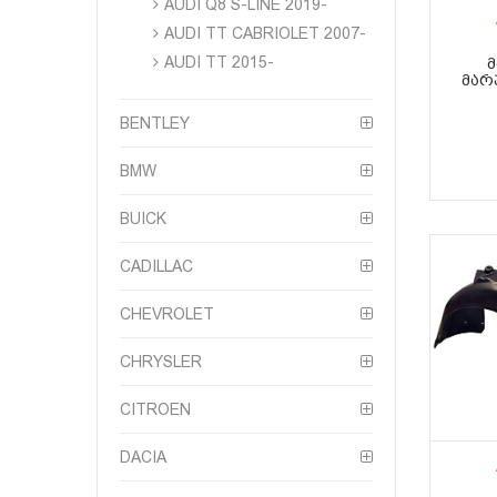
AUDI Q8 S-LINE 2019-
AUDI TT CABRIOLET 2007-
AUDI TT 2015-
Მ
ᲛᲐᲠᲯ
BENTLEY
BMW
BUICK
CADILLAC
CHEVROLET
CHRYSLER
CITROEN
DACIA