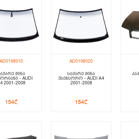
AD0198010
AD0198020
ᲡᲐᲥᲐᲠᲔ ᲛᲘᲜᲐ
ᲡᲐᲥᲐᲠᲔ ᲛᲘᲜᲐ
ᲙᲐ
ᲡᲝᲠᲘᲐᲜᲘ - AUDI
ᲣᲡᲔᲜᲡᲝᲠᲝ - AUDI A4
4 2001-2008
2001-2008
154₾
154₾