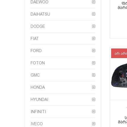
DAEWOO
ᲤᲠ
ᲛᲐᲠᲪ
DAIHATSU
DODGE
FIAT
FORD
არ არ
FOTON
GMC
HONDA
HYUNDAI
INFINITI
ᲛᲐᲠᲯ
IVECO