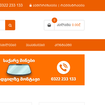
0322 233 133
ავტორიზაცია
|
რეგისტრაცია
0
0.00₾
Კალათა
ᲘᲐᲮᲚᲔᲔᲑᲘ
ᲕᲐᲙᲐᲜᲡᲘᲔᲑᲘ
ᲙᲝᲜᲢᲐᲥᲢᲘ