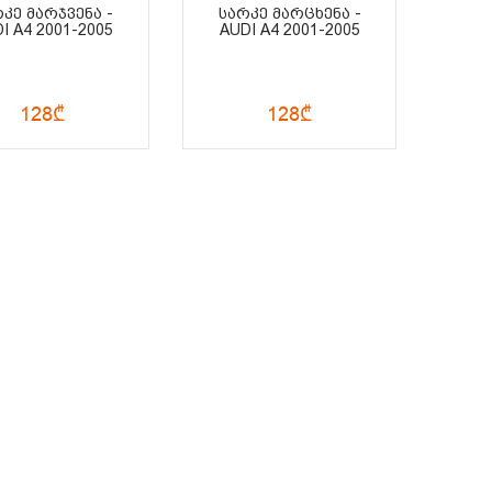
ᲙᲔ ᲛᲐᲠᲯᲕᲔᲜᲐ -
ᲡᲐᲠᲙᲔ ᲛᲐᲠᲪᲮᲔᲜᲐ -
I A4 2001-2005
AUDI A4 2001-2005
128₾
128₾