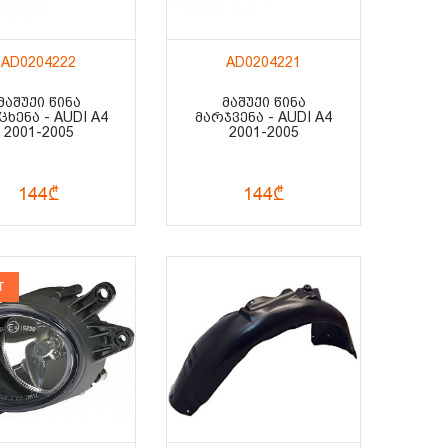
AD0204222
AD0204221
ᲛᲐᲨᲣᲥᲘ ᲬᲘᲜᲐ
ᲛᲐᲨᲣᲥᲘ ᲬᲘᲜᲐ
ᲮᲔᲜᲐ - AUDI A4
ᲛᲐᲠᲯᲕᲔᲜᲐ - AUDI A4
2001-2005
2001-2005
144₾
144₾
T