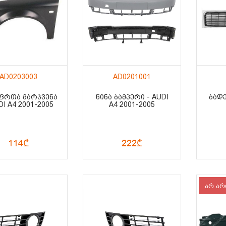
AD0203003
AD0201001
 ᲤᲠᲗᲐ ᲛᲐᲠᲯᲕᲔᲜᲐ
ᲬᲘᲜᲐ ᲑᲐᲛᲞᲔᲠᲘ - AUDI
ᲑᲐᲓᲔ
DI A4 2001-2005
A4 2001-2005
114₾
222₾
არ არ