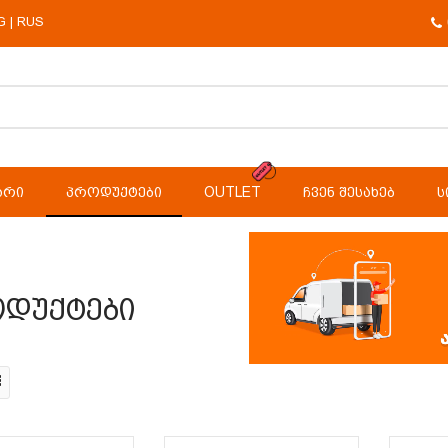
G
RUS
|
ᲐᲠᲘ
ᲞᲠᲝᲓᲣᲥᲢᲔᲑᲘ
OUTLET
ᲩᲕᲔᲜ ᲨᲔᲡᲐᲮᲔᲑ
Ს
დუქტები