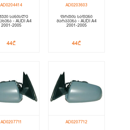
AD0204414
AD0203603
ᲨᲣᲥᲘ ᲡᲐᲜᲘᲡᲚᲔ
ᲤᲠᲗᲘᲡ ᲡᲐᲤᲔᲜᲘ
ᲮᲔᲜᲐ - AUDI A4
ᲛᲐᲠᲯᲕᲔᲜᲐ - AUDI A4
2001-2005
2001-2005
44₾
44₾
AD0207711
AD0207712