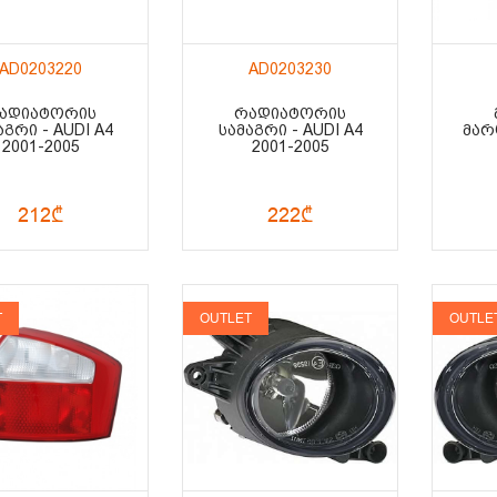
AD0203220
AD0203230
ᲐᲓᲘᲐᲢᲝᲠᲘᲡ
ᲠᲐᲓᲘᲐᲢᲝᲠᲘᲡ
ᲐᲒᲠᲘ - AUDI A4
ᲡᲐᲛᲐᲒᲠᲘ - AUDI A4
ᲛᲐᲠᲪ
2001-2005
2001-2005
212₾
222₾
T
OUTLET
OUTLE