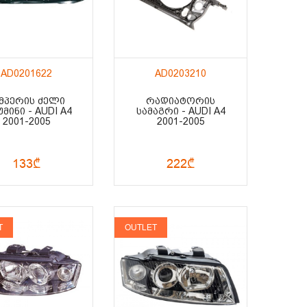
AD0201622
AD0203210
ᲛᲞᲔᲠᲘᲡ ᲫᲔᲚᲘ
ᲠᲐᲓᲘᲐᲢᲝᲠᲘᲡ
ᲛᲘᲜᲘ - AUDI A4
ᲡᲐᲛᲐᲒᲠᲘ - AUDI A4
2001-2005
2001-2005
133₾
222₾
T
OUTLET