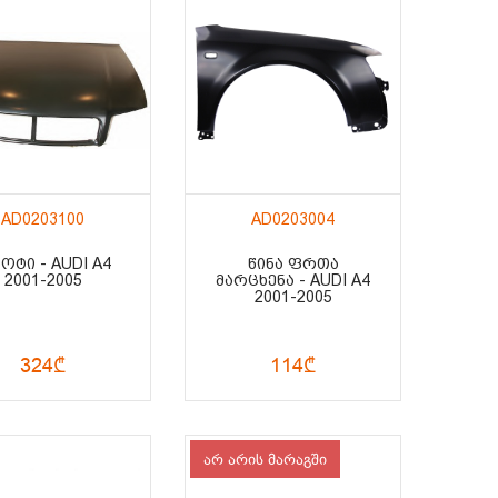
AD0203100
AD0203004
ᲞᲝᲢᲘ - AUDI A4
ᲬᲘᲜᲐ ᲤᲠᲗᲐ
2001-2005
ᲛᲐᲠᲪᲮᲔᲜᲐ - AUDI A4
2001-2005
324₾
114₾
არ არის მარაგში