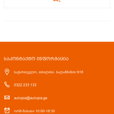
ᲡᲐᲙᲝᲜᲢᲐᲥᲢᲝ ᲘᲜᲤᲝᲠᲛᲐᲪᲘᲐ
საქართველო, თბილისი. ბალანჩინის N18
0322 233 133
autopia@autopia.ge
ორშ-შაბათი 10:00-18:30