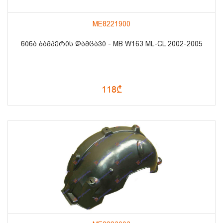
ME8221900
ᲬᲘᲜᲐ ᲑᲐᲛᲞᲔᲠᲘᲡ ᲓᲐᲛᲪᲐᲕᲘ - MB W163 ML-CL 2002-2005
118₾