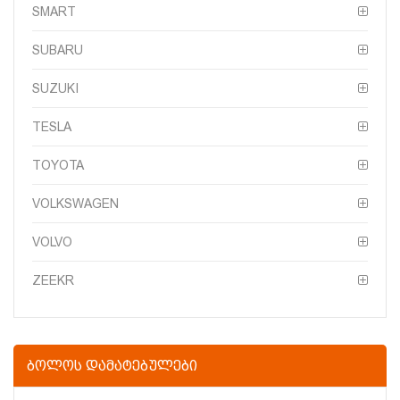
SMART
SUBARU
SUZUKI
TESLA
TOYOTA
VOLKSWAGEN
VOLVO
ZEEKR
ᲑᲝᲚᲝᲡ ᲓᲐᲛᲐᲢᲔᲑᲣᲚᲔᲑᲘ