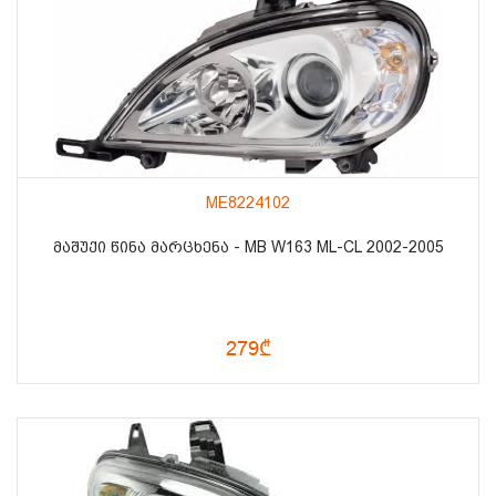
ME8224102
ᲛᲐᲨᲣᲥᲘ ᲬᲘᲜᲐ ᲛᲐᲠᲪᲮᲔᲜᲐ - MB W163 ML-CL 2002-2005
279₾