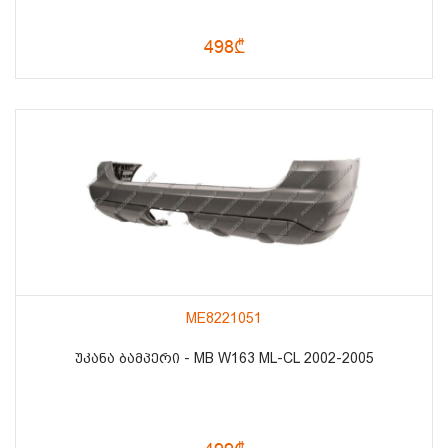
498₾
ME8221051
ᲣᲙᲐᲜᲐ ᲑᲐᲛᲞᲔᲠᲘ - MB W163 ML-CL 2002-2005