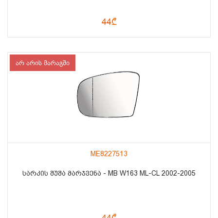
44₾
არ არის მარაგში
ME8227513
ᲡᲐᲠᲙᲘᲡ ᲨᲣᲨᲐ ᲛᲐᲠᲯᲕᲔᲜᲐ - MB W163 ML-CL 2002-2005
44₾