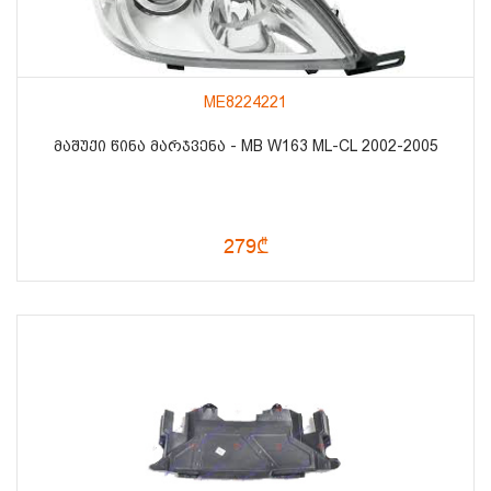
ME8224221
ᲛᲐᲨᲣᲥᲘ ᲬᲘᲜᲐ ᲛᲐᲠᲯᲕᲔᲜᲐ - MB W163 ML-CL 2002-2005
279₾