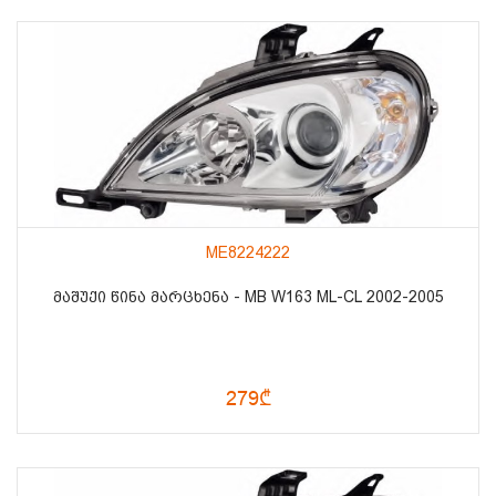
ME8224222
ᲛᲐᲨᲣᲥᲘ ᲬᲘᲜᲐ ᲛᲐᲠᲪᲮᲔᲜᲐ - MB W163 ML-CL 2002-2005
279₾