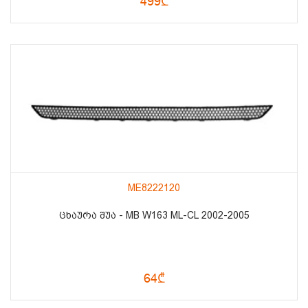
499₾
ME8222120
ᲪᲮᲐᲣᲠᲐ ᲨᲣᲐ - MB W163 ML-CL 2002-2005
64₾