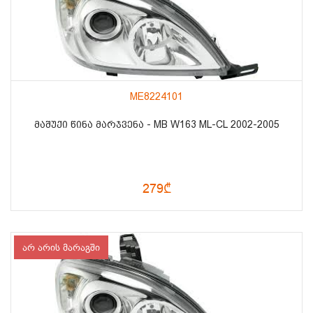
ME8224101
ᲛᲐᲨᲣᲥᲘ ᲬᲘᲜᲐ ᲛᲐᲠᲯᲕᲔᲜᲐ - MB W163 ML-CL 2002-2005
279₾
არ არის მარაგში