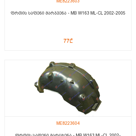
ME8223603
ᲤᲠᲗᲘᲡ ᲡᲐᲤᲔᲜᲘ ᲛᲐᲠᲯᲕᲔᲜᲐ - MB W163 ML-CL 2002-2005
77₾
ME8223604
ᲤᲠᲗᲘᲡ ᲡᲐᲤᲔᲜᲘ ᲛᲐᲠᲪᲮᲔᲜᲐ - MB W163 ML-CL 2002-