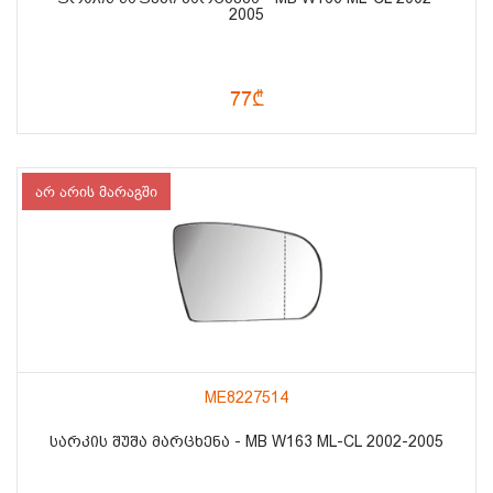
2005
77₾
არ არის მარაგში
ME8227514
ᲡᲐᲠᲙᲘᲡ ᲨᲣᲨᲐ ᲛᲐᲠᲪᲮᲔᲜᲐ - MB W163 ML-CL 2002-2005