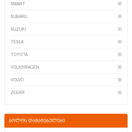
SMART
SUBARU
SUZUKI
TESLA
TOYOTA
VOLKSWAGEN
VOLVO
ZEEKR
ᲑᲝᲚᲝᲡ ᲓᲐᲛᲐᲢᲔᲑᲣᲚᲔᲑᲘ