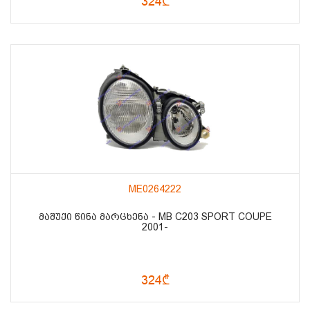
324₾
ME0264222
ᲛᲐᲨᲣᲥᲘ ᲬᲘᲜᲐ ᲛᲐᲠᲪᲮᲔᲜᲐ - MB C203 SPORT COUPE
2001-
324₾