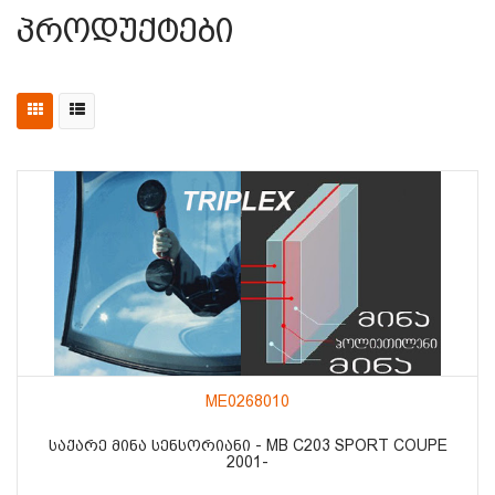
Პროდუქტები
ME0268010
ᲡᲐᲥᲐᲠᲔ ᲛᲘᲜᲐ ᲡᲔᲜᲡᲝᲠᲘᲐᲜᲘ - MB C203 SPORT COUPE
2001-