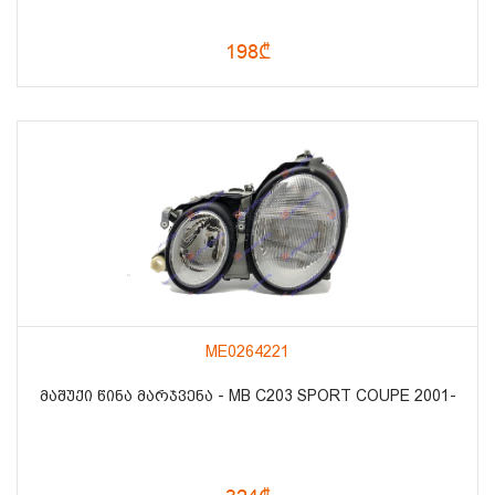
198₾
ME0264221
ᲛᲐᲨᲣᲥᲘ ᲬᲘᲜᲐ ᲛᲐᲠᲯᲕᲔᲜᲐ - MB C203 SPORT COUPE 2001-