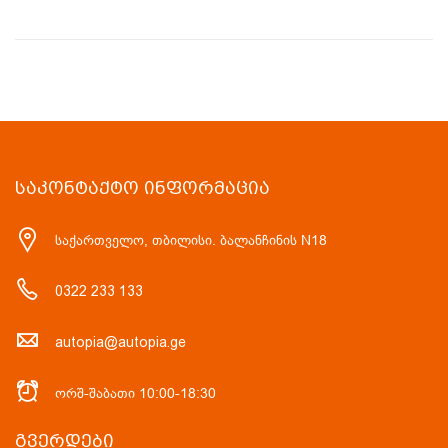
ᲡᲐᲙᲝᲜᲢᲐᲥᲢᲝ ᲘᲜᲤᲝᲠᲛᲐᲪᲘᲐ
საქართველო, თბილისი. ბალანჩინის N18
0322 233 133
autopia@autopia.ge
ორშ-შაბათი 10:00-18:30
ᲒᲕᲔᲠᲓᲔᲑᲘ