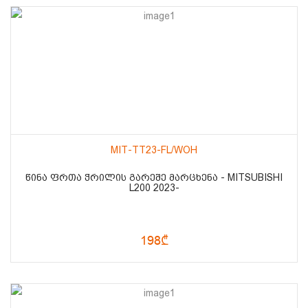
MIT-TT23-FL/WOH
ᲬᲘᲜᲐ ᲤᲠᲗᲐ ᲭᲠᲘᲚᲘᲡ ᲒᲐᲠᲔᲨᲔ ᲛᲐᲠᲪᲮᲔᲜᲐ - MITSUBISHI
L200 2023-
198₾