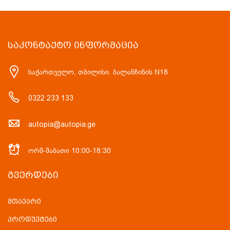
ᲡᲐᲙᲝᲜᲢᲐᲥᲢᲝ ᲘᲜᲤᲝᲠᲛᲐᲪᲘᲐ
საქართველო, თბილისი. ბალანჩინის N18
0322 233 133
autopia@autopia.ge
ორშ-შაბათი 10:00-18:30
ᲒᲕᲔᲠᲓᲔᲑᲘ
მთავარი
პროდუქტები