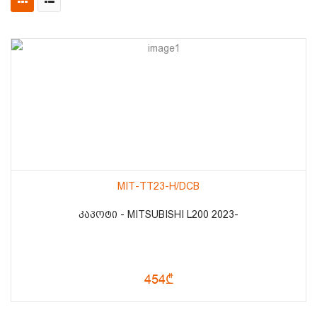
MIT-TT23-H/DCB
ᲙᲐᲞᲝᲢᲘ - MITSUBISHI L200 2023-
454₾