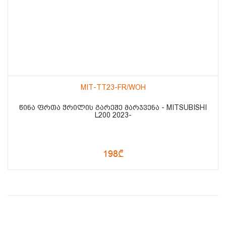
MIT-TT23-FR/WOH
ᲬᲘᲜᲐ ᲤᲠᲗᲐ ᲭᲠᲘᲚᲘᲡ ᲒᲐᲠᲔᲨᲔ ᲛᲐᲠᲯᲕᲔᲜᲐ - MITSUBISHI
L200 2023-
198₾