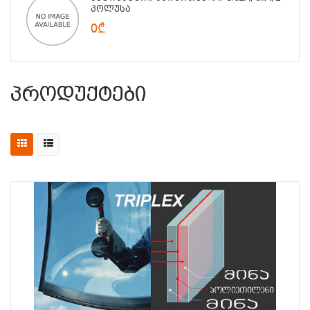
Პოლუსა
0₾
Პროდუქტები