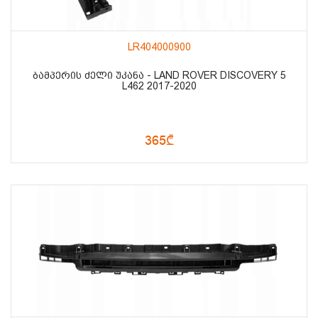
LR404000900
ᲑᲐᲛᲞᲔᲠᲘᲡ ᲫᲔᲚᲘ ᲣᲙᲐᲜᲐ - LAND ROVER DISCOVERY 5
L462 2017-2020
365₾