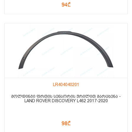
94₾
LR404040201
ᲛᲝᲚᲓᲘᲜᲒᲘ ᲤᲠᲗᲘᲡ ᲡᲔᲜᲡᲝᲠᲘᲡ ᲭᲠᲘᲚᲘᲗ ᲛᲐᲠᲪᲮᲔᲜᲐ -
LAND ROVER DISCOVERY L462 2017-2020
98₾