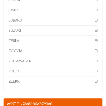
SMART
SUBARU
SUZUKI
TESLA
TOYOTA
VOLKSWAGEN
VOLVO
ZEEKR
ᲑᲝᲚᲝᲡ ᲓᲐᲛᲐᲢᲔᲑᲣᲚᲔᲑᲘ