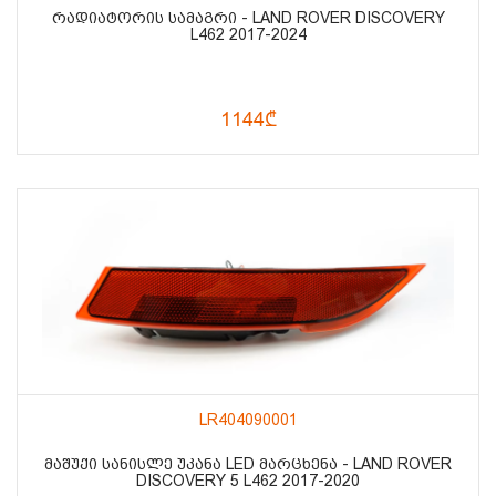
ᲠᲐᲓᲘᲐᲢᲝᲠᲘᲡ ᲡᲐᲛᲐᲒᲠᲘ - LAND ROVER DISCOVERY
L462 2017-2024
1144₾
LR404090001
ᲛᲐᲨᲣᲥᲘ ᲡᲐᲜᲘᲡᲚᲔ ᲣᲙᲐᲜᲐ LED ᲛᲐᲠᲪᲮᲔᲜᲐ - LAND ROVER
DISCOVERY 5 L462 2017-2020