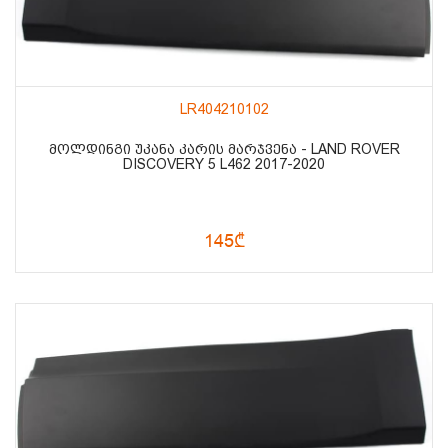
LR404210102
ᲛᲝᲚᲓᲘᲜᲒᲘ ᲣᲙᲐᲜᲐ ᲙᲐᲠᲘᲡ ᲛᲐᲠᲯᲕᲔᲜᲐ - LAND ROVER
DISCOVERY 5 L462 2017-2020
145₾