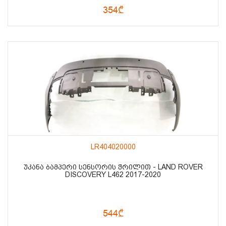
354₾
LR404020000
ᲣᲙᲐᲜᲐ ᲑᲐᲛᲞᲔᲠᲘ ᲡᲔᲜᲡᲝᲠᲘᲡ ᲭᲠᲘᲚᲘᲗ - LAND ROVER
DISCOVERY L462 2017-2020
544₾