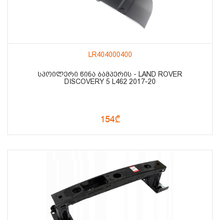
LR404000400
ᲡᲞᲝᲘᲚᲔᲠᲘ ᲬᲘᲜᲐ ᲑᲐᲛᲞᲔᲠᲘᲡ - LAND ROVER
DISCOVERY 5 L462 2017-20
154₾