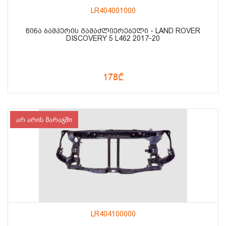
LR404001000
ᲬᲘᲜᲐ ᲑᲐᲛᲞᲔᲠᲘᲡ ᲒᲐᲛᲐᲫᲚᲘᲔᲠᲔᲑᲔᲚᲘ - LAND ROVER
DISCOVERY 5 L462 2017-20
178₾
არ არის მარაგში
LR404100000