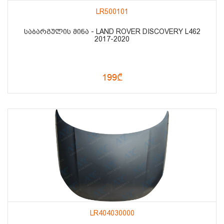
LR500101
ᲡᲐᲑᲐᲠᲒᲣᲚᲘᲡ ᲛᲘᲜᲐ - LAND ROVER DISCOVERY L462
2017-2020
199₾
LR404030000