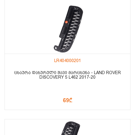
LR404000201
ᲪᲮᲐᲣᲠᲐ ᲓᲐᲮᲣᲠᲣᲚᲘ ᲨᲐᲕᲘ ᲛᲐᲠᲪᲮᲔᲜᲐ - LAND ROVER
DISCOVERY 5 L462 2017-20
69₾