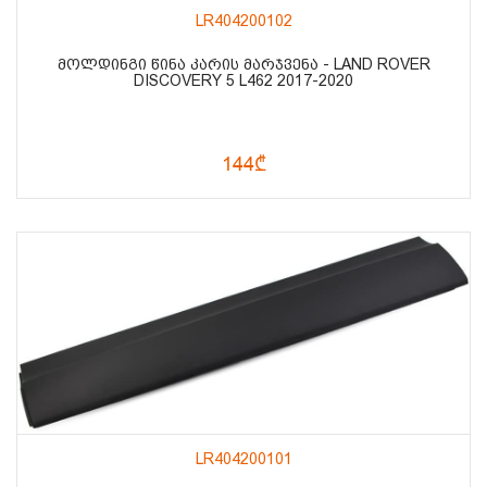
LR404200102
ᲛᲝᲚᲓᲘᲜᲒᲘ ᲬᲘᲜᲐ ᲙᲐᲠᲘᲡ ᲛᲐᲠᲯᲕᲔᲜᲐ - LAND ROVER
DISCOVERY 5 L462 2017-2020
144₾
LR404200101