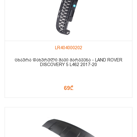
LR404000202
ᲪᲮᲐᲣᲠᲐ ᲓᲐᲮᲣᲠᲣᲚᲘ ᲨᲐᲕᲘ ᲛᲐᲠᲯᲕᲔᲜᲐ - LAND ROVER
DISCOVERY 5 L462 2017-20
69₾