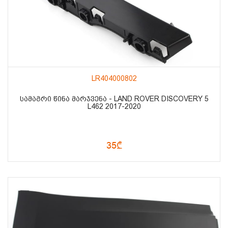
LR404000802
ᲡᲐᲛᲐᲒᲠᲘ ᲬᲘᲜᲐ ᲛᲐᲠᲯᲕᲔᲜᲐ - LAND ROVER DISCOVERY 5
L462 2017-2020
35₾