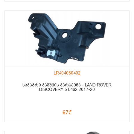
LR404060402
ᲡᲐᲛᲐᲒᲠᲘ ᲛᲐᲨᲣᲥᲘᲡ ᲛᲐᲠᲯᲕᲔᲜᲐ - LAND ROVER
DISCOVERY 5 L462 2017-20
67₾