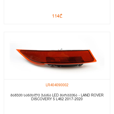
114₾
LR404090002
ᲛᲐᲨᲣᲥᲘ ᲡᲐᲜᲘᲡᲚᲔ ᲣᲙᲐᲜᲐ LED ᲛᲐᲠᲯᲕᲔᲜᲐ - LAND ROVER
DISCOVERY 5 L462 2017-2020