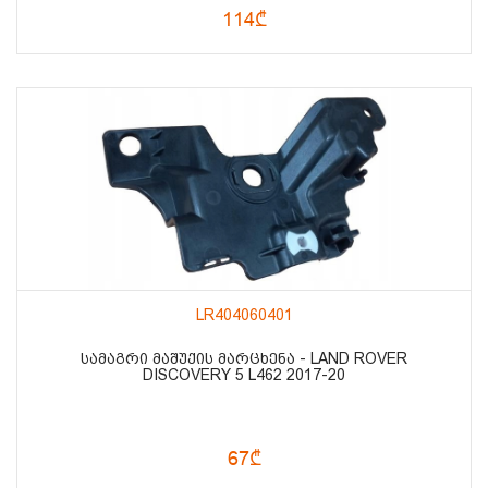
114₾
LR404060401
ᲡᲐᲛᲐᲒᲠᲘ ᲛᲐᲨᲣᲥᲘᲡ ᲛᲐᲠᲪᲮᲔᲜᲐ - LAND ROVER
DISCOVERY 5 L462 2017-20
67₾