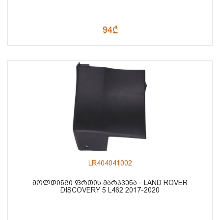
94₾
LR404041002
ᲛᲝᲚᲓᲘᲜᲒᲘ ᲤᲠᲗᲘᲡ ᲛᲐᲠᲯᲕᲔᲜᲐ - LAND ROVER
DISCOVERY 5 L462 2017-2020