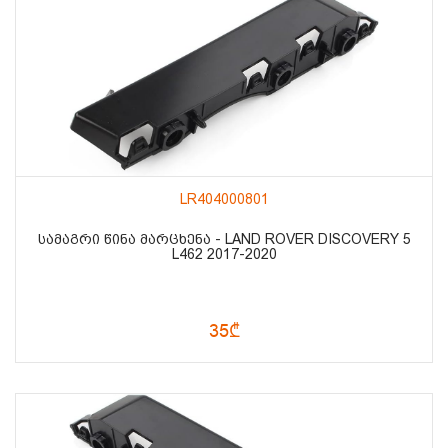
LR404000801
ᲡᲐᲛᲐᲒᲠᲘ ᲬᲘᲜᲐ ᲛᲐᲠᲪᲮᲔᲜᲐ - LAND ROVER DISCOVERY 5
L462 2017-2020
35₾