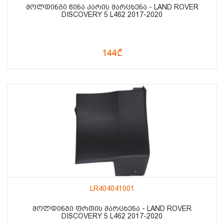
ᲛᲝᲚᲓᲘᲜᲒᲘ ᲬᲘᲜᲐ ᲙᲐᲠᲘᲡ ᲛᲐᲠᲪᲮᲔᲜᲐ - LAND ROVER
DISCOVERY 5 L462 2017-2020
144₾
LR404041001
ᲛᲝᲚᲓᲘᲜᲒᲘ ᲤᲠᲗᲘᲡ ᲛᲐᲠᲪᲮᲔᲜᲐ - LAND ROVER
DISCOVERY 5 L462 2017-2020