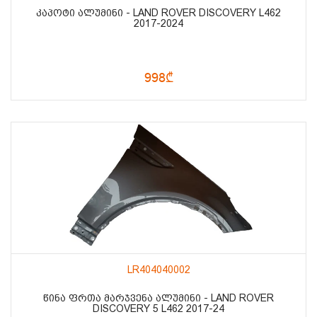
ᲙᲐᲞᲝᲢᲘ ᲐᲚᲣᲛᲘᲜᲘ - LAND ROVER DISCOVERY L462
2017-2024
998₾
LR404040002
ᲬᲘᲜᲐ ᲤᲠᲗᲐ ᲛᲐᲠᲯᲕᲔᲜᲐ ᲐᲚᲣᲛᲘᲜᲘ - LAND ROVER
DISCOVERY 5 L462 2017-24