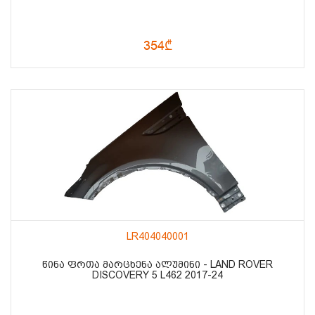
354₾
LR404040001
ᲬᲘᲜᲐ ᲤᲠᲗᲐ ᲛᲐᲠᲪᲮᲔᲜᲐ ᲐᲚᲣᲛᲘᲜᲘ - LAND ROVER
DISCOVERY 5 L462 2017-24