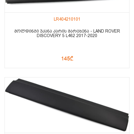
LR404210101
ᲛᲝᲚᲓᲘᲜᲒᲘ ᲣᲙᲐᲜᲐ ᲙᲐᲠᲘᲡ ᲛᲐᲠᲪᲮᲔᲜᲐ - LAND ROVER
DISCOVERY 5 L462 2017-2020
145₾