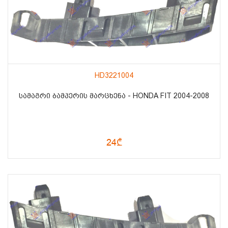
HD3221004
ᲡᲐᲛᲐᲒᲠᲘ ᲑᲐᲛᲞᲔᲠᲘᲡ ᲛᲐᲠᲪᲮᲔᲜᲐ - HONDA FIT 2004-2008
24₾