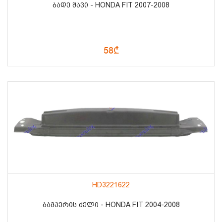
ᲑᲐᲓᲔ ᲨᲐᲕᲘ - HONDA FIT 2007-2008
58₾
HD3221622
ᲑᲐᲛᲞᲔᲠᲘᲡ ᲫᲔᲚᲘ - HONDA FIT 2004-2008