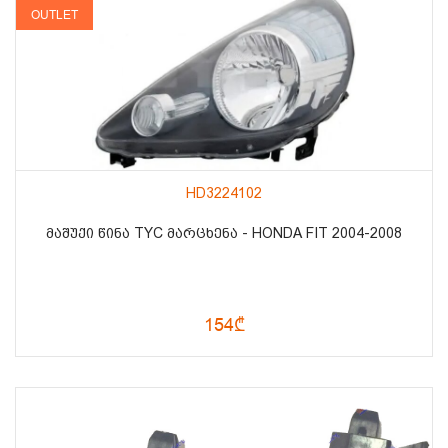
OUTLET
HD3224102
ᲛᲐᲨᲣᲥᲘ ᲬᲘᲜᲐ TYC ᲛᲐᲠᲪᲮᲔᲜᲐ - HONDA FIT 2004-2008
154₾