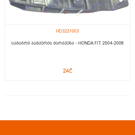
HD3221003
ᲡᲐᲛᲐᲒᲠᲘ ᲑᲐᲛᲞᲔᲠᲘᲡ ᲛᲐᲠᲯᲕᲔᲜᲐ - HONDA FIT 2004-2008
24₾