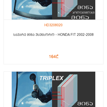
HD3208020
ᲡᲐᲥᲐᲠᲔ ᲛᲘᲜᲐ ᲣᲡᲔᲜᲡᲝᲠᲝ - HONDA FIT 2002-2008
164₾