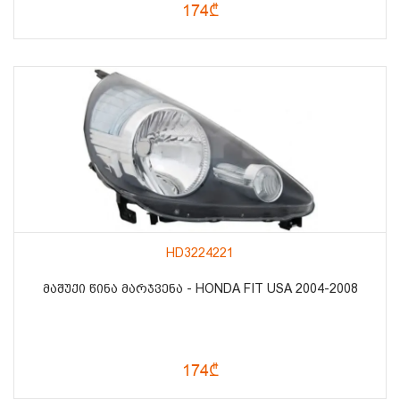
174₾
HD3224221
ᲛᲐᲨᲣᲥᲘ ᲬᲘᲜᲐ ᲛᲐᲠᲯᲕᲔᲜᲐ - HONDA FIT USA 2004-2008
174₾