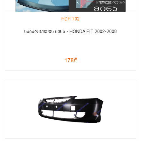
HDFIT02
ᲡᲐᲑᲐᲠᲒᲣᲚᲘᲡ ᲛᲘᲜᲐ - HONDA FIT 2002-2008
178₾