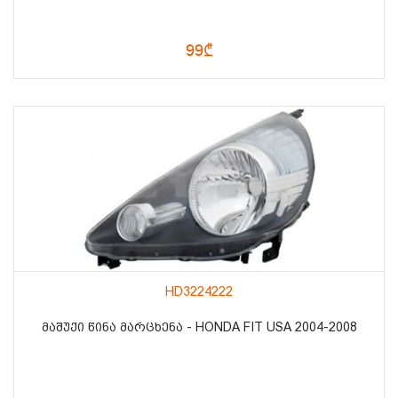
99₾
HD3224222
ᲛᲐᲨᲣᲥᲘ ᲬᲘᲜᲐ ᲛᲐᲠᲪᲮᲔᲜᲐ - HONDA FIT USA 2004-2008