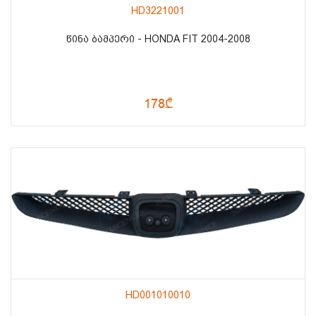
HD3221001
ᲬᲘᲜᲐ ᲑᲐᲛᲞᲔᲠᲘ - HONDA FIT 2004-2008
178₾
HD001010010