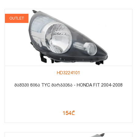
OUTLET
HD3224101
ᲛᲐᲨᲣᲥᲘ ᲬᲘᲜᲐ TYC ᲛᲐᲠᲯᲕᲔᲜᲐ - HONDA FIT 2004-2008
154₾