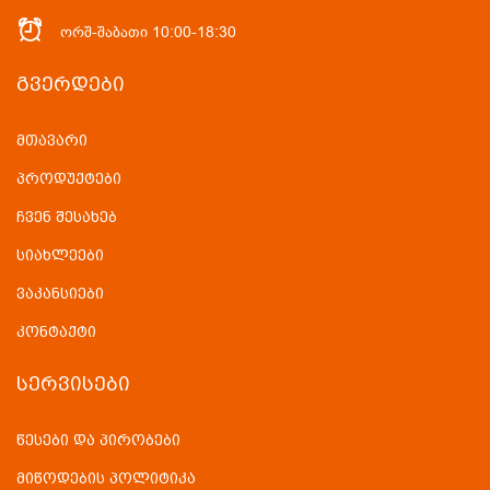
ორშ-შაბათი 10:00-18:30
ᲒᲕᲔᲠᲓᲔᲑᲘ
მთავარი
პროდუქტები
ჩვენ შესახებ
სიახლეები
ვაკანსიები
კონტაქტი
ᲡᲔᲠᲕᲘᲡᲔᲑᲘ
წესები და პირობები
მიწოდების პოლიტიკა