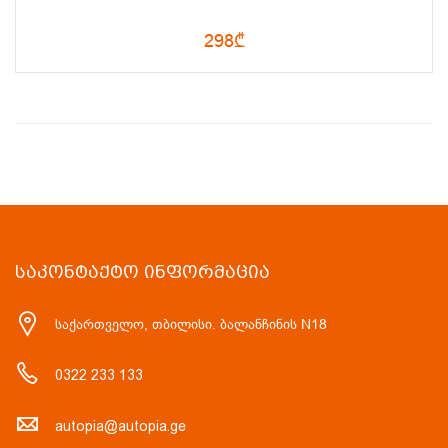
298₾
ᲡᲐᲙᲝᲜᲢᲐᲥᲢᲝ ᲘᲜᲤᲝᲠᲛᲐᲪᲘᲐ
საქართველო, თბილისი. ბალანჩინის N18
0322 233 133
autopia@autopia.ge