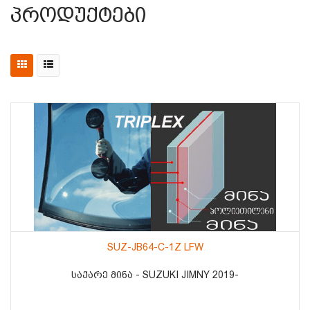
Პროდუქტები
SUZ-JB64-C-1Z LFW
ᲡᲐᲥᲐᲠᲔ ᲛᲘᲜᲐ - SUZUKI JIMNY 2019-