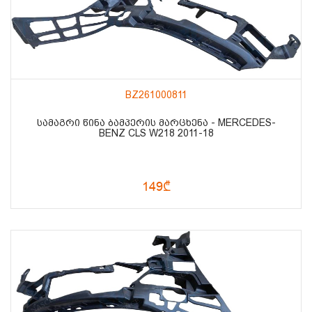
BZ261000811
ᲡᲐᲛᲐᲒᲠᲘ ᲬᲘᲜᲐ ᲑᲐᲛᲞᲔᲠᲘᲡ ᲛᲐᲠᲪᲮᲔᲜᲐ - MERCEDES-
BENZ CLS W218 2011-18
149₾