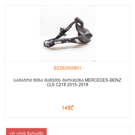
BZ262000801
ᲡᲐᲛᲐᲒᲠᲘ ᲬᲘᲜᲐ ᲛᲐᲨᲣᲥᲘᲡ ᲛᲐᲠᲪᲮᲔᲜᲐ MERCEDES-BENZ
CLS C218 2015-2018
149₾
არ არის მარაგში