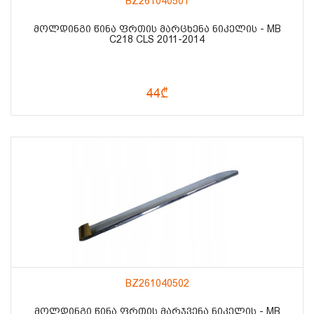
BZ261040501
ᲛᲝᲚᲓᲘᲜᲒᲘ ᲬᲘᲜᲐ ᲤᲠᲗᲘᲡ ᲛᲐᲠᲪᲮᲔᲜᲐ ᲜᲘᲙᲔᲚᲘᲡ - MB
C218 CLS 2011-2014
44₾
BZ261040502
ᲛᲝᲚᲓᲘᲜᲒᲘ ᲬᲘᲜᲐ ᲤᲠᲗᲘᲡ ᲛᲐᲠᲯᲕᲔᲜᲐ ᲜᲘᲙᲔᲚᲘᲡ - MB