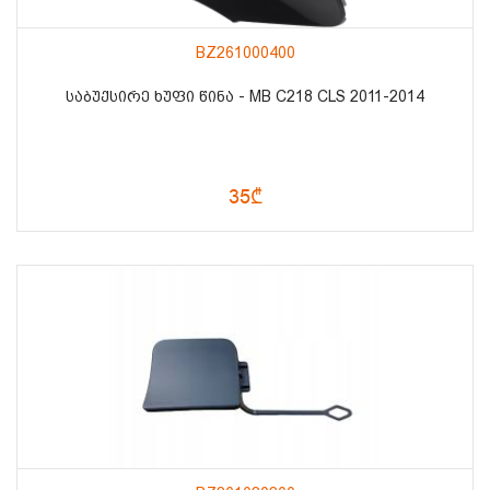
BZ261000400
ᲡᲐᲑᲣᲥᲡᲘᲠᲔ ᲮᲣᲤᲘ ᲬᲘᲜᲐ - MB C218 CLS 2011-2014
35₾