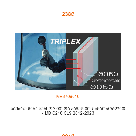
238₾
ME6708010
ᲡᲐᲥᲐᲠᲔ ᲛᲘᲜᲐ ᲡᲔᲜᲡᲝᲠᲘᲗ ᲓᲐ ᲙᲐᲛᲔᲠᲘᲗ ᲒᲐᲛᲐᲗᲑᲝᲑᲚᲘᲗ
- MB C218 CLS 2012-2023