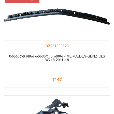
BZ261000820
ᲡᲐᲛᲐᲒᲠᲘ ᲬᲘᲜᲐ ᲑᲐᲛᲞᲔᲠᲘᲡ ᲖᲔᲓᲐ - MERCEDES-BENZ CLS
W218 2011-18
114₾