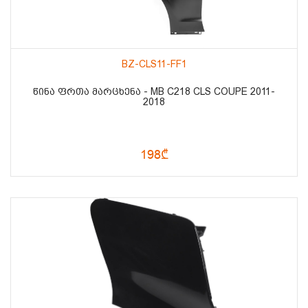
BZ-CLS11-FF1
ᲬᲘᲜᲐ ᲤᲠᲗᲐ ᲛᲐᲠᲪᲮᲔᲜᲐ - MB C218 CLS COUPE 2011-
2018
198₾