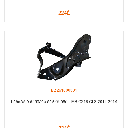
224₾
BZ261000801
ᲡᲐᲛᲐᲒᲠᲘ ᲛᲐᲨᲣᲥᲘᲡ ᲛᲐᲠᲪᲮᲔᲜᲐ - MB C218 CLS 2011-2014
224₾