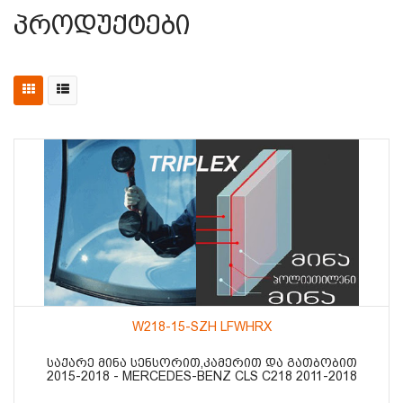
Პროდუქტები
W218-15-SZH LFWHRX
ᲡᲐᲥᲐᲠᲔ ᲛᲘᲜᲐ ᲡᲔᲜᲡᲝᲠᲘᲗ,ᲙᲐᲛᲔᲠᲘᲗ ᲓᲐ ᲒᲐᲗᲑᲝᲑᲘᲗ
2015-2018 - MERCEDES-BENZ CLS C218 2011-2018