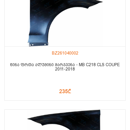
BZ261040002
ᲬᲘᲜᲐ ᲤᲠᲗᲐ ᲐᲚᲣᲛᲘᲜᲘ ᲛᲐᲠᲯᲕᲔᲜᲐ - MB C218 CLS COUPE
2011-2018
235₾