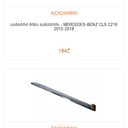
BZ262000800
ᲡᲐᲛᲐᲒᲠᲘ ᲬᲘᲜᲐ ᲑᲐᲛᲞᲔᲠᲘᲡ - MERCEDES-BENZ CLS C218
2015-2018
194₾