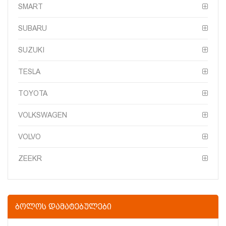
SMART
SUBARU
SUZUKI
TESLA
TOYOTA
VOLKSWAGEN
VOLVO
ZEEKR
ᲑᲝᲚᲝᲡ ᲓᲐᲛᲐᲢᲔᲑᲣᲚᲔᲑᲘ