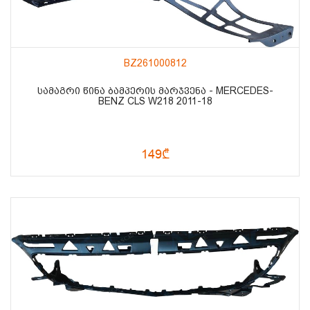
BZ261000812
ᲡᲐᲛᲐᲒᲠᲘ ᲬᲘᲜᲐ ᲑᲐᲛᲞᲔᲠᲘᲡ ᲛᲐᲠᲯᲕᲔᲜᲐ - MERCEDES-
BENZ CLS W218 2011-18
149₾