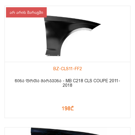
არ არის მარაგში
BZ-CLS11-FF2
ᲬᲘᲜᲐ ᲤᲠᲗᲐ ᲛᲐᲠᲯᲕᲔᲜᲐ - MB C218 CLS COUPE 2011-
2018
198₾