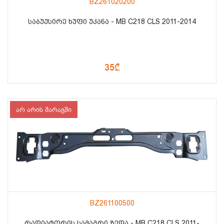
BZ261020200
ᲡᲐᲑᲣᲥᲡᲘᲠᲔ ᲮᲣᲤᲘ ᲣᲙᲐᲜᲐ - MB C218 CLS 2011-2014
35₾
არ არის მარაგში
BZ261100500
ᲠᲐᲓᲘᲐᲢᲝᲠᲘᲡ ᲡᲐᲛᲐᲒᲠᲘ ᲖᲔᲓᲐ - MB C218 CLS 2011-