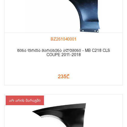
BZ261040001
ᲬᲘᲜᲐ ᲤᲠᲗᲐ ᲛᲐᲠᲪᲮᲔᲜᲐ ᲐᲚᲣᲛᲘᲜᲘ - MB C218 CLS
COUPE 2011-2018
235₾
არ არის მარაგში