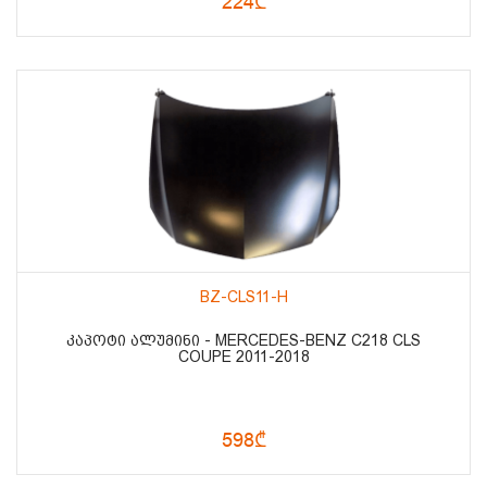
224₾
BZ-CLS11-H
ᲙᲐᲞᲝᲢᲘ ᲐᲚᲣᲛᲘᲜᲘ - MERCEDES-BENZ C218 CLS
COUPE 2011-2018
598₾