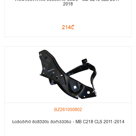
2018
214₾
BZ261000802
ᲡᲐᲛᲐᲒᲠᲘ ᲛᲐᲨᲣᲥᲘᲡ ᲛᲐᲠᲯᲕᲔᲜᲐ - MB C218 CLS 2011-2014