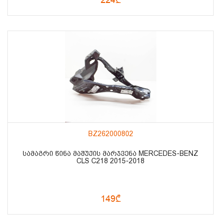
BZ262000802
ᲡᲐᲛᲐᲒᲠᲘ ᲬᲘᲜᲐ ᲛᲐᲨᲣᲥᲘᲡ ᲛᲐᲠᲯᲕᲔᲜᲐ MERCEDES-BENZ
CLS C218 2015-2018
149₾