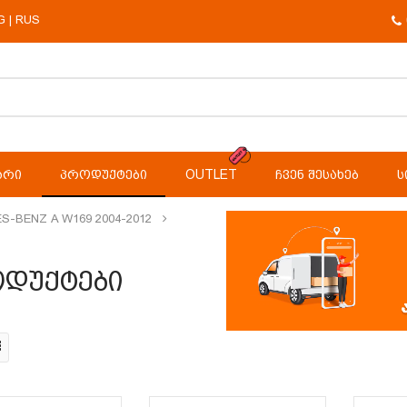
G
RUS
|
ᲐᲠᲘ
ᲞᲠᲝᲓᲣᲥᲢᲔᲑᲘ
OUTLET
ᲩᲕᲔᲜ ᲨᲔᲡᲐᲮᲔᲑ
Ს
S-BENZ A W169 2004-2012
დუქტები