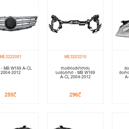
ME3222001
ME3203210
 - MB W169 A-CL
ᲠᲐᲓᲘᲐᲢᲝᲠᲘᲡ
ᲛᲐ
2004-2012
ᲡᲐᲛᲐᲒᲠᲘ - MB W169
ᲛᲐᲠᲪ
A-CL 2004-2012
A
255₾
296₾