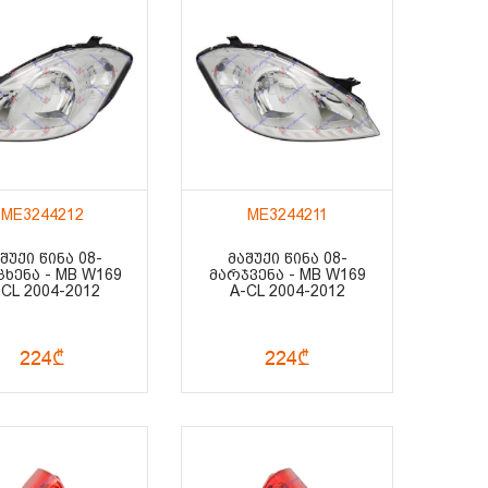
ME3244212
ME3244211
ᲨᲣᲥᲘ ᲬᲘᲜᲐ 08-
ᲛᲐᲨᲣᲥᲘ ᲬᲘᲜᲐ 08-
ᲮᲔᲜᲐ - MB W169
ᲛᲐᲠᲯᲕᲔᲜᲐ - MB W169
-CL 2004-2012
A-CL 2004-2012
224₾
224₾