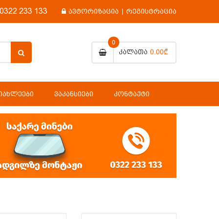
0322 233 133
ავტორიზაცია
|
რეგისტრაცია
0
0.00₾
Კალათა
ᲘᲐᲮᲚᲔᲔᲑᲘ
ᲕᲐᲙᲐᲜᲡᲘᲔᲑᲘ
ᲙᲝᲜᲢᲐᲥᲢᲘ