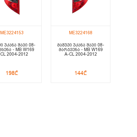
ME3224153
ME3224168
Ი ᲣᲙᲐᲜᲐ ᲨᲐᲕᲘ 08-
ᲛᲐᲨᲣᲥᲘ ᲣᲙᲐᲜᲐ ᲨᲐᲕᲘ 08-
ᲮᲔᲜᲐ - MB W169
ᲛᲐᲠᲯᲕᲔᲜᲐ - MB W169
-CL 2004-2012
A-CL 2004-2012
198₾
144₾