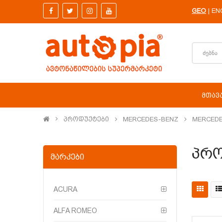
GEO
EN
|
ᲛᲗᲐᲕ
Პროდუქტები
MERCEDES-BENZ
MERCEDE
Პრო
ᲛᲐᲠᲙᲔᲑᲘ
ACURA
ALFA ROMEO