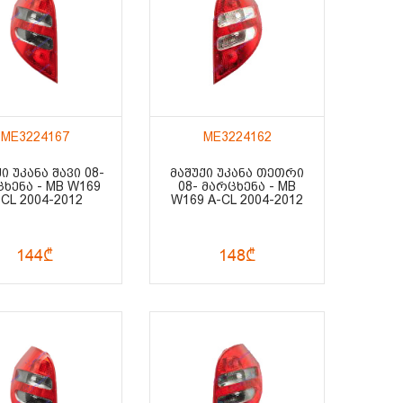
ME3224167
ME3224162
Ი ᲣᲙᲐᲜᲐ ᲨᲐᲕᲘ 08-
ᲛᲐᲨᲣᲥᲘ ᲣᲙᲐᲜᲐ ᲗᲔᲗᲠᲘ
ᲮᲔᲜᲐ - MB W169
08- ᲛᲐᲠᲪᲮᲔᲜᲐ - MB
-CL 2004-2012
W169 A-CL 2004-2012
144₾
148₾