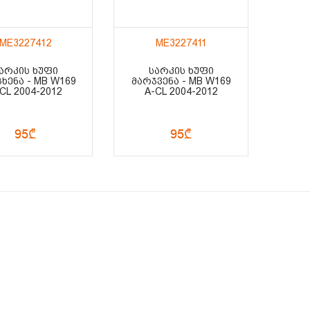
ME3227412
ME3227411
ᲐᲠᲙᲘᲡ ᲮᲣᲤᲘ
ᲡᲐᲠᲙᲘᲡ ᲮᲣᲤᲘ
ᲮᲔᲜᲐ - MB W169
ᲛᲐᲠᲯᲕᲔᲜᲐ - MB W169
CL 2004-2012
A-CL 2004-2012
95₾
95₾