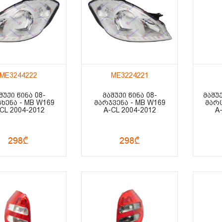
ME3244222
ME3224221
ᲨᲣᲥᲘ ᲬᲘᲜᲐ 08-
ᲛᲐᲨᲣᲥᲘ ᲬᲘᲜᲐ 08-
ᲛᲐᲨᲣᲥ
ᲮᲔᲜᲐ - MB W169
ᲛᲐᲠᲯᲕᲔᲜᲐ - MB W169
ᲛᲐᲠᲪ
CL 2004-2012
A-CL 2004-2012
A
298₾
298₾