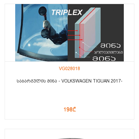
VG028018
ᲡᲐᲑᲐᲠᲒᲣᲚᲘᲡ ᲛᲘᲜᲐ - VOLKSWAGEN TIGUAN 2017-
198₾