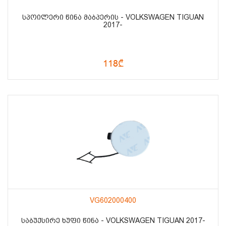
ᲡᲞᲝᲘᲚᲔᲠᲘ ᲬᲘᲜᲐ ᲛᲐᲑᲞᲔᲠᲘᲡ - VOLKSWAGEN TIGUAN
2017-
118₾
VG602000400
ᲡᲐᲑᲣᲥᲡᲘᲠᲔ ᲮᲣᲤᲘ ᲬᲘᲜᲐ - VOLKSWAGEN TIGUAN 2017-