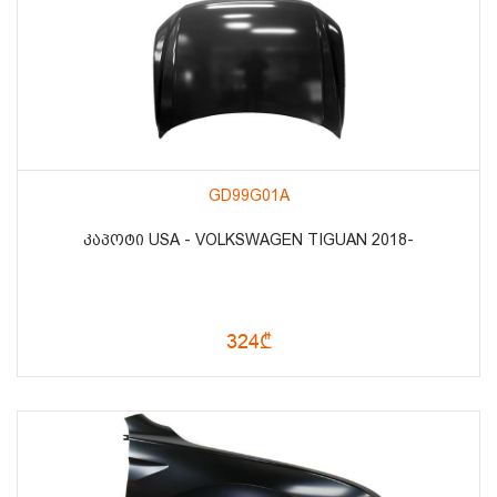
GD99G01A
ᲙᲐᲞᲝᲢᲘ USA - VOLKSWAGEN TIGUAN 2018-
324₾