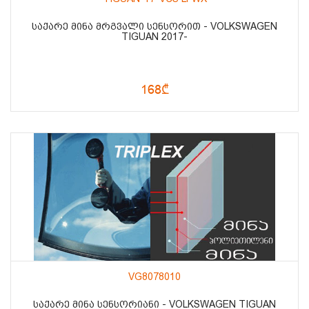
ᲡᲐᲥᲐᲠᲔ ᲛᲘᲜᲐ ᲛᲠᲒᲕᲐᲚᲘ ᲡᲔᲜᲡᲝᲠᲘᲗ - VOLKSWAGEN
TIGUAN 2017-
168₾
VG8078010
ᲡᲐᲥᲐᲠᲔ ᲛᲘᲜᲐ ᲡᲔᲜᲡᲝᲠᲘᲐᲜᲘ - VOLKSWAGEN TIGUAN