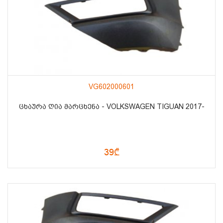
VG602000601
ᲪᲮᲐᲣᲠᲐ ᲦᲘᲐ ᲛᲐᲠᲪᲮᲔᲜᲐ - VOLKSWAGEN TIGUAN 2017-
39₾