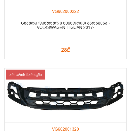
VG602000222
ᲪᲮᲐᲣᲠᲐ ᲓᲐᲮᲣᲠᲣᲚᲘ ᲡᲔᲜᲡᲝᲠᲘᲗ ᲛᲐᲠᲯᲕᲔᲜᲐ -
VOLKSWAGEN TIGUAN 2017-
28₾
არ არის მარაგში
VG602001320