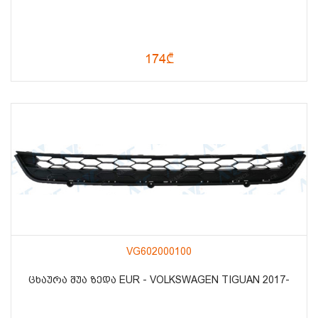
174₾
VG602000100
ᲪᲮᲐᲣᲠᲐ ᲨᲣᲐ ᲖᲔᲓᲐ EUR - VOLKSWAGEN TIGUAN 2017-