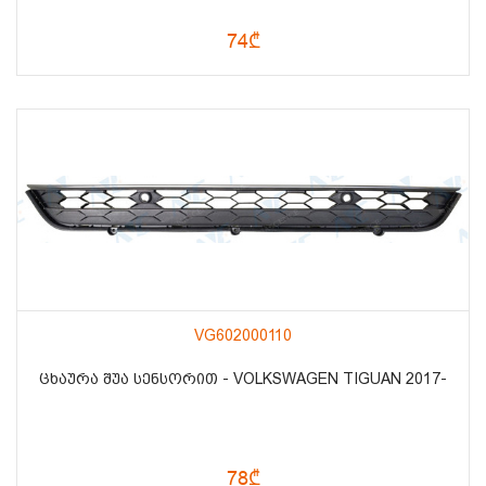
74₾
VG602000110
ᲪᲮᲐᲣᲠᲐ ᲨᲣᲐ ᲡᲔᲜᲡᲝᲠᲘᲗ - VOLKSWAGEN TIGUAN 2017-
78₾