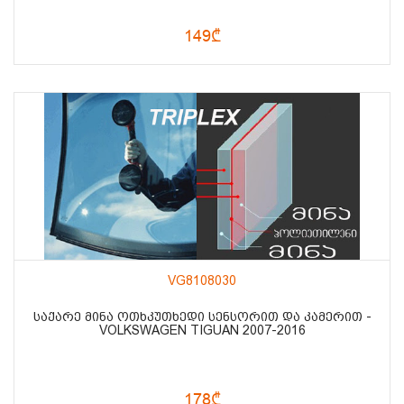
149₾
VG8108030
ᲡᲐᲥᲐᲠᲔ ᲛᲘᲜᲐ ᲝᲗᲮᲙᲣᲗᲮᲔᲓᲘ ᲡᲔᲜᲡᲝᲠᲘᲗ ᲓᲐ ᲙᲐᲛᲔᲠᲘᲗ -
VOLKSWAGEN TIGUAN 2007-2016
178₾