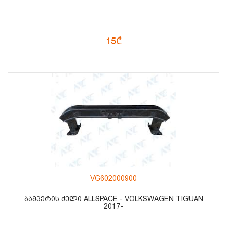
15₾
VG602000900
ᲑᲐᲛᲞᲔᲠᲘᲡ ᲫᲔᲚᲘ ALLSPACE - VOLKSWAGEN TIGUAN
2017-