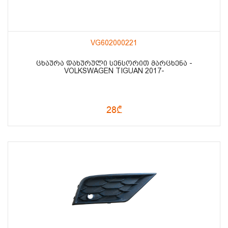
VG602000221
ᲪᲮᲐᲣᲠᲐ ᲓᲐᲮᲣᲠᲣᲚᲘ ᲡᲔᲜᲡᲝᲠᲘᲗ ᲛᲐᲠᲪᲮᲔᲜᲐ -
VOLKSWAGEN TIGUAN 2017-
28₾