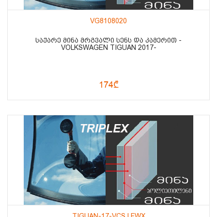
VG8108020
ᲡᲐᲥᲐᲠᲔ ᲛᲘᲜᲐ ᲛᲠᲒᲕᲐᲚᲘ ᲡᲔᲜᲡ ᲓᲐ ᲙᲐᲛᲔᲠᲘᲗ -
VOLKSWAGEN TIGUAN 2017-
174₾
TIGUAN-17-VCS LFWX