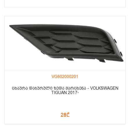
VG602000201
ᲪᲮᲐᲣᲠᲐ ᲓᲐᲮᲣᲠᲣᲚᲘ ᲖᲔᲓᲐ ᲛᲐᲠᲪᲮᲔᲜᲐ - VOLKSWAGEN
TIGUAN 2017-
28₾