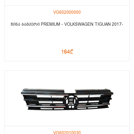
VG602000000
ᲬᲘᲜᲐ ᲑᲐᲛᲞᲔᲠᲘ PREMIUM - VOLKSWAGEN TIGUAN 2017-
164₾
VG602010030