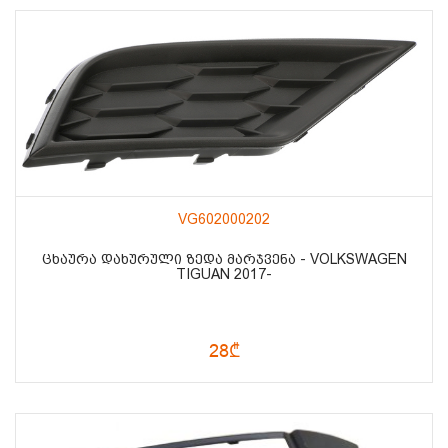
VG602000202
ᲪᲮᲐᲣᲠᲐ ᲓᲐᲮᲣᲠᲣᲚᲘ ᲖᲔᲓᲐ ᲛᲐᲠᲯᲕᲔᲜᲐ - VOLKSWAGEN
TIGUAN 2017-
28₾