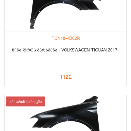
TGN18-4D02R
ᲬᲘᲜᲐ ᲤᲠᲗᲐ ᲛᲐᲠᲯᲕᲔᲜᲐ - VOLKSWAGEN TIGUAN 2017-
112₾
არ არის მარაგში