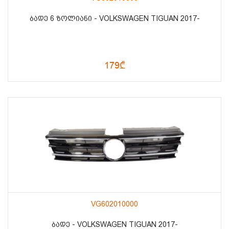
ᲑᲐᲓᲔ 6 ᲖᲝᲚᲘᲐᲜᲘ - VOLKSWAGEN TIGUAN 2017-
179₾
VG602010000
ᲑᲐᲓᲔ - VOLKSWAGEN TIGUAN 2017-