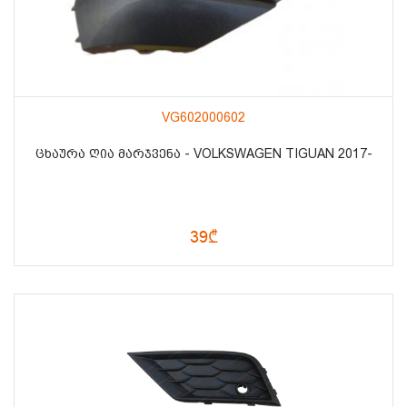
VG602000602
ᲪᲮᲐᲣᲠᲐ ᲦᲘᲐ ᲛᲐᲠᲯᲕᲔᲜᲐ - VOLKSWAGEN TIGUAN 2017-
39₾