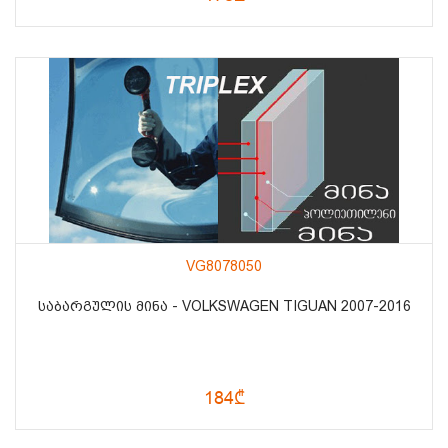
VG8078050
ᲡᲐᲑᲐᲠᲒᲣᲚᲘᲡ ᲛᲘᲜᲐ - VOLKSWAGEN TIGUAN 2007-2016
184₾