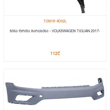
TGN18-4D02L
ᲬᲘᲜᲐ ᲤᲠᲗᲐ ᲛᲐᲠᲪᲮᲔᲜᲐ - VOLKSWAGEN TIGUAN 2017-
112₾