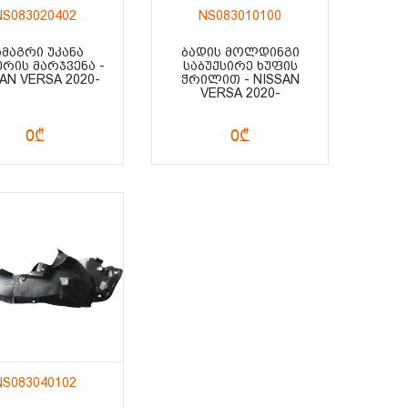
NS083020402
NS083010100
ᲐᲛᲐᲒᲠᲘ ᲣᲙᲐᲜᲐ
ᲑᲐᲓᲘᲡ ᲛᲝᲚᲓᲘᲜᲒᲘ
ᲔᲠᲘᲡ ᲛᲐᲠᲯᲕᲔᲜᲐ -
ᲡᲐᲑᲣᲥᲡᲘᲠᲔ ᲮᲣᲤᲘᲡ
AN VERSA 2020-
ᲭᲠᲘᲚᲘᲗ - NISSAN
VERSA 2020-
0₾
0₾
NS083040102