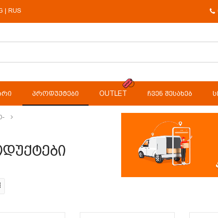
G
RUS
|
ᲐᲠᲘ
ᲞᲠᲝᲓᲣᲥᲢᲔᲑᲘ
OUTLET
ᲩᲕᲔᲜ ᲨᲔᲡᲐᲮᲔᲑ
Ს
0-
დუქტები