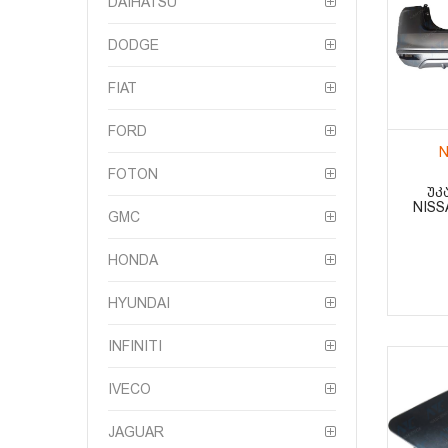
DAIHATSU
DODGE
FIAT
FORD
N
FOTON
ᲣᲙ
NISS
GMC
HONDA
HYUNDAI
INFINITI
IVECO
JAGUAR