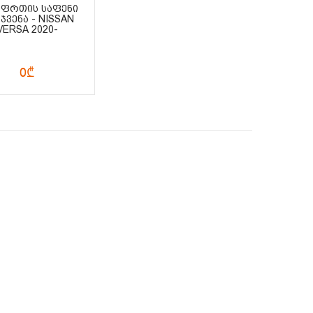
 ᲤᲠᲗᲘᲡ ᲡᲐᲤᲔᲜᲘ
ᲯᲕᲔᲜᲐ - NISSAN
VERSA 2020-
0₾