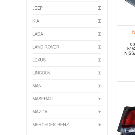
JEEP
KIA
N
LADA
Წ
LAND ROVER
ᲡᲐᲑ
NISS
LEXUS
LINCOLN
MAN
MASERATI
MAZDA
MERCEDES-BENZ