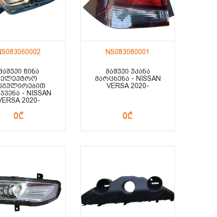
NS083060002
NS083080001
ᲛᲐᲨᲣᲥᲘ ᲬᲘᲜᲐ
ᲛᲐᲨᲣᲥᲘ ᲣᲙᲐᲜᲐ
ᲔᲚᲔᲥᲢᲠᲝ
ᲛᲐᲠᲪᲮᲔᲜᲐ - NISSAN
ᲔᲒᲣᲚᲘᲠᲔᲑᲘᲗ
VERSA 2020-
ᲯᲕᲔᲜᲐ - NISSAN
VERSA 2020-
0₾
0₾