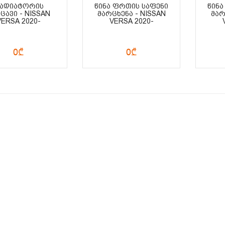
ᲐᲓᲘᲐᲢᲝᲠᲘᲡ
ᲬᲘᲜᲐ ᲤᲠᲗᲘᲡ ᲡᲐᲤᲔᲜᲘ
ᲬᲘᲜᲐ
ᲪᲐᲕᲘ - NISSAN
ᲛᲐᲠᲪᲮᲔᲜᲐ - NISSAN
ᲛᲐᲠ
VERSA 2020-
VERSA 2020-
0₾
0₾