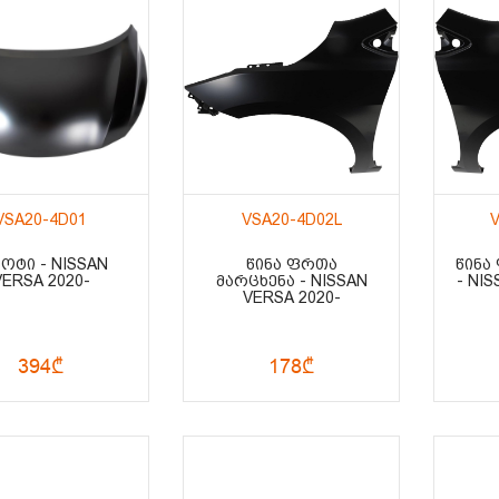
VSA20-4D01
VSA20-4D02L
ᲞᲝᲢᲘ - NISSAN
ᲬᲘᲜᲐ ᲤᲠᲗᲐ
ᲬᲘᲜᲐ
VERSA 2020-
ᲛᲐᲠᲪᲮᲔᲜᲐ - NISSAN
- NI
VERSA 2020-
394₾
178₾