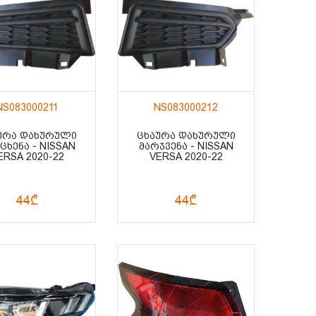
NS083000211
NS083000212
ᲣᲠᲐ ᲓᲐᲮᲣᲠᲣᲚᲘ
ᲪᲮᲐᲣᲠᲐ ᲓᲐᲮᲣᲠᲣᲚᲘ
ᲪᲮᲔᲜᲐ - NISSAN
ᲛᲐᲠᲯᲕᲔᲜᲐ - NISSAN
ERSA 2020-22
VERSA 2020-22
44₾
44₾