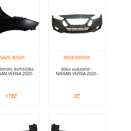
VSA20-4D02R
NS083000000
 ᲤᲠᲗᲐ ᲛᲐᲠᲯᲕᲔᲜᲐ
ᲬᲘᲜᲐ ᲑᲐᲛᲞᲔᲠᲘ -
SSAN VERSA 2020-
NISSAN VERSA 2020-
178₾
0₾