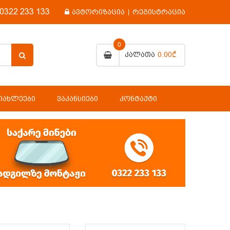
0322 233 133
ავტორიზაცია
|
რეგისტრაცია
0
0.00₾
Კალათა
ᲘᲐᲮᲚᲔᲔᲑᲘ
ᲕᲐᲙᲐᲜᲡᲘᲔᲑᲘ
ᲙᲝᲜᲢᲐᲥᲢᲘ