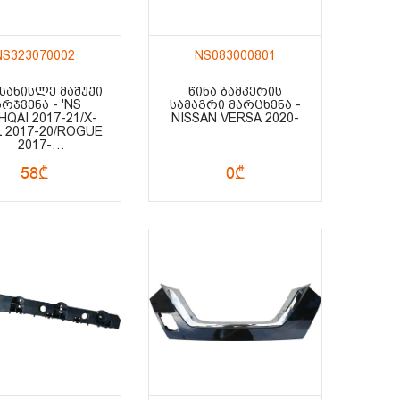
NS323070002
NS083000801
 ᲡᲐᲜᲘᲡᲚᲔ ᲛᲐᲨᲣᲥᲘ
ᲬᲘᲜᲐ ᲑᲐᲛᲞᲔᲠᲘᲡ
ᲐᲠᲯᲕᲔᲜᲐ - 'NS
ᲡᲐᲛᲐᲒᲠᲘ ᲛᲐᲠᲪᲮᲔᲜᲐ -
QAI 2017-21/X-
NISSAN VERSA 2020-
L 2017-20/ROGUE
2017-
ARCH/MICRA K14
58₾
0₾
17-/VERSA N18
SEDAN 2020-