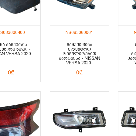
S083000400
NS083060001
ᲘᲜᲐ ᲑᲐᲛᲞᲔᲠᲘᲡ
ᲛᲐᲨᲣᲥᲘ ᲬᲘᲜᲐ
ᲣᲥᲡᲘᲠᲔ ᲮᲣᲤᲘ -
ᲔᲚᲔᲥᲢᲠᲝ
AN VERSA 2020-
ᲠᲔᲒᲣᲚᲘᲠᲔᲑᲘᲗ
Რ
ᲛᲐᲠᲪᲮᲔᲜᲐ - NISSAN
ᲛᲐᲠ
VERSA 2020-
0₾
0₾