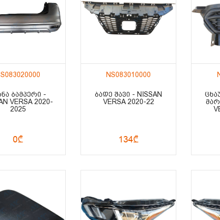
S083020000
NS083010000
ᲐᲜᲐ ᲑᲐᲛᲞᲔᲠᲘ -
ᲑᲐᲓᲔ ᲨᲐᲕᲘ - NISSAN
ᲪᲮᲐ
AN VERSA 2020-
VERSA 2020-22
ᲛᲐᲠ
2025
V
0₾
134₾