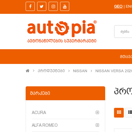
GEO
EN
|
ᲛᲗᲐᲕ
Პროდუქტები
NISSAN
NISSAN VERSA 202
Პრო
ᲛᲐᲠᲙᲔᲑᲘ
ACURA
ALFA ROMEO