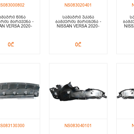
S083000802
NS083020401
ᲐᲛᲐᲒᲠᲘ ᲬᲘᲜᲐ
ᲡᲐᲛᲐᲒᲠᲘ ᲣᲙᲐᲜᲐ
Ს
ᲔᲠᲘᲡ ᲛᲐᲠᲯᲕᲔᲜᲐ -
ᲑᲐᲛᲞᲔᲠᲘᲡ ᲛᲐᲠᲪᲮᲔᲜᲐ -
ᲑᲐᲛᲞ
AN VERSA 2020-
NISSAN VERSA 2020-
NISS
0₾
0₾
S083130300
NS083040101