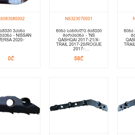
S083080002
NS323070001
ᲐᲨᲣᲥᲘ ᲣᲙᲐᲜᲐ
ᲬᲘᲜᲐ ᲡᲐᲜᲘᲡᲚᲔ ᲛᲐᲨᲣᲥᲘ
ᲬᲘᲜᲐ
ᲯᲕᲔᲜᲐ - NISSAN
ᲛᲐᲠᲪᲮᲔᲜᲐ - 'NS
Მ
VERSA 2020-
QASHQAI 2017-21/X-
QASH
TRAIL 2017-20/ROGUE
TRAI
2017-
19/MARCH/MICRA K14
19/M
0₾
58₾
2017-/VERSA N18
20
SEDAN 2020-