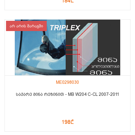
184₾
არ არის მარაგში
ME0298030
ᲡᲐᲥᲐᲠᲔ ᲛᲘᲜᲐ ᲠᲔᲖᲘᲜᲘᲗ - MB W204 C-CL 2007-2011
198₾