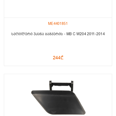
ME4401851
ᲡᲞᲝᲘᲚᲔᲠᲘ ᲣᲙᲐᲜᲐ ᲑᲐᲛᲞᲔᲠᲘᲡ - MB C W204 2011-2014
244₾