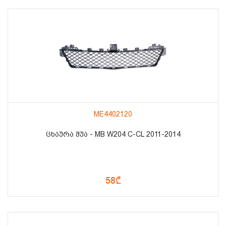
ME4402120
ᲪᲮᲐᲣᲠᲐ ᲨᲣᲐ - MB W204 C-CL 2011-2014
58₾