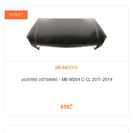
OUTLET
ME4403110
ᲙᲐᲞᲝᲢᲘ ᲐᲚᲣᲛᲘᲜᲘ - MB W204 C-CL 2011-2014
698₾