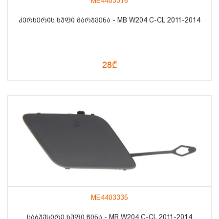
ME4403316
ᲙᲔᲠᲮᲔᲠᲘᲡ ᲮᲣᲤᲘ ᲛᲐᲠᲯᲕᲔᲜᲐ - MB W204 C-CL 2011-2014
28₾
ME4403335
ᲡᲐᲑᲣᲥᲡᲘᲠᲔ ᲮᲣᲤᲘ ᲬᲘᲜᲐ - MB W204 C-CL 2011-2014