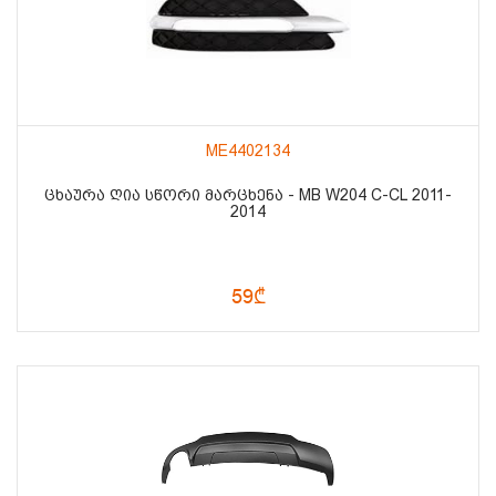
ME4402134
ᲪᲮᲐᲣᲠᲐ ᲦᲘᲐ ᲡᲬᲝᲠᲘ ᲛᲐᲠᲪᲮᲔᲜᲐ - MB W204 C-CL 2011-
2014
59₾