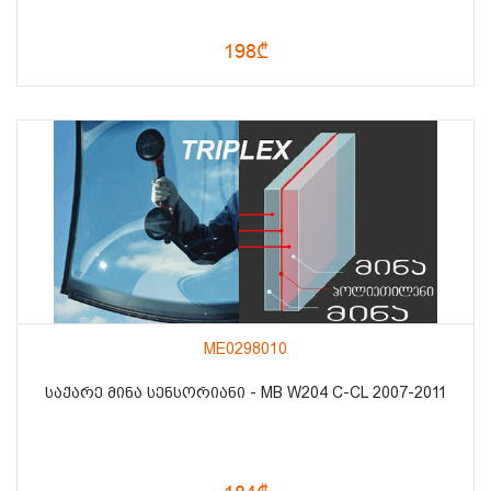
198₾
ME0298010
ᲡᲐᲥᲐᲠᲔ ᲛᲘᲜᲐ ᲡᲔᲜᲡᲝᲠᲘᲐᲜᲘ - MB W204 C-CL 2007-2011