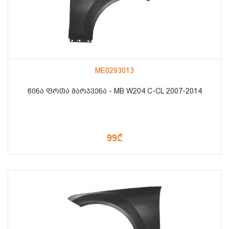
ME0293013
ᲬᲘᲜᲐ ᲤᲠᲗᲐ ᲛᲐᲠᲯᲕᲔᲜᲐ - MB W204 C-CL 2007-2014
99₾