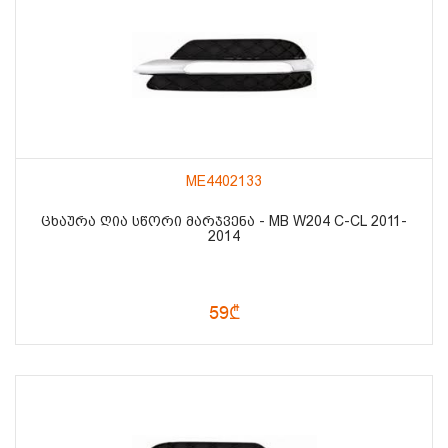
ME4402133
ᲪᲮᲐᲣᲠᲐ ᲦᲘᲐ ᲡᲬᲝᲠᲘ ᲛᲐᲠᲯᲕᲔᲜᲐ - MB W204 C-CL 2011-
2014
59₾