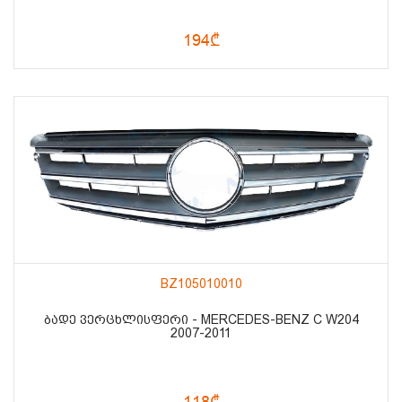
194₾
BZ105010010
ᲑᲐᲓᲔ ᲕᲔᲠᲪᲮᲚᲘᲡᲤᲔᲠᲘ - MERCEDES-BENZ C W204
2007-2011
118₾