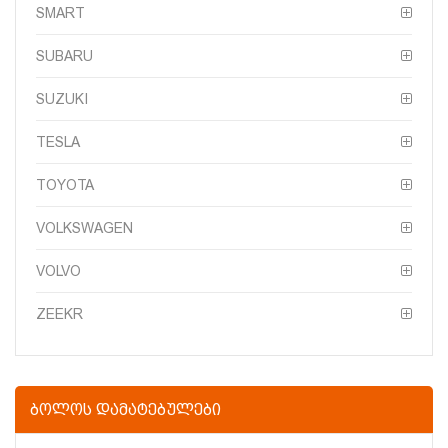
SMART
SUBARU
SUZUKI
TESLA
TOYOTA
VOLKSWAGEN
VOLVO
ZEEKR
ᲑᲝᲚᲝᲡ ᲓᲐᲛᲐᲢᲔᲑᲣᲚᲔᲑᲘ