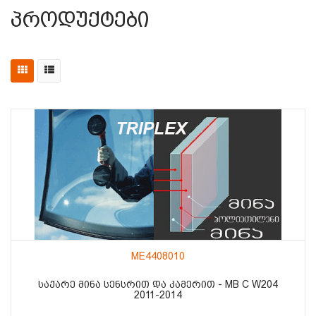
Პროდუქტები
ME4408010
ᲡᲐᲥᲐᲠᲔ ᲛᲘᲜᲐ ᲡᲔᲜᲡᲠᲘᲗ ᲓᲐ ᲙᲐᲛᲔᲠᲘᲗ - MB C W204
2011-2014