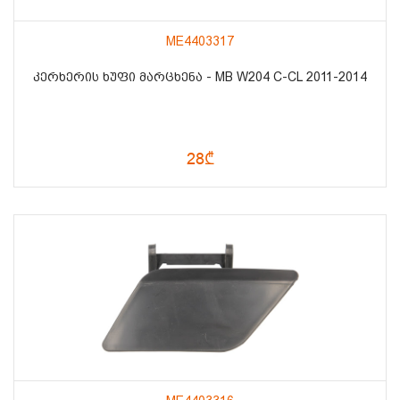
ME4403317
ᲙᲔᲠᲮᲔᲠᲘᲡ ᲮᲣᲤᲘ ᲛᲐᲠᲪᲮᲔᲜᲐ - MB W204 C-CL 2011-2014
28₾