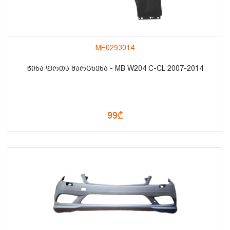
ME0293014
ᲬᲘᲜᲐ ᲤᲠᲗᲐ ᲛᲐᲠᲪᲮᲔᲜᲐ - MB W204 C-CL 2007-2014
99₾