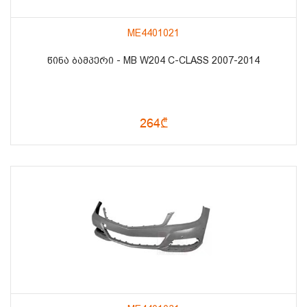
ME4401021
ᲬᲘᲜᲐ ᲑᲐᲛᲞᲔᲠᲘ - MB W204 C-CLASS 2007-2014
264₾