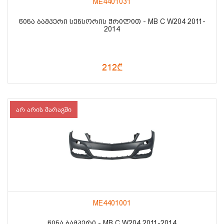
ME4401031
ᲬᲘᲜᲐ ᲑᲐᲛᲞᲔᲠᲘ ᲡᲔᲜᲡᲝᲠᲘᲡ ᲭᲠᲘᲚᲘᲗ - MB C W204 2011-
2014
212₾
არ არის მარაგში
ME4401001
ᲬᲘᲜᲐ ᲑᲐᲛᲞᲔᲠᲘ - MB C W204 2011-2014