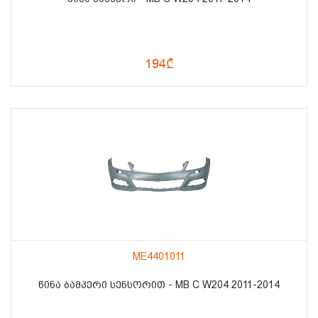
194₾
ME4401011
ᲬᲘᲜᲐ ᲑᲐᲛᲞᲔᲠᲘ ᲡᲔᲜᲡᲝᲠᲘᲗ - MB C W204 2011-2014