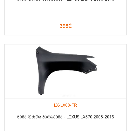
398₾
LX-LX08-FR
ᲬᲘᲜᲐ ᲤᲠᲗᲐ ᲛᲐᲠᲯᲕᲔᲜᲐ - LEXUS LX570 2008-2015