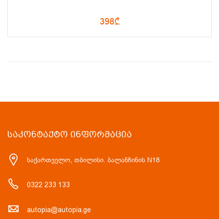
398₾
ᲡᲐᲙᲝᲜᲢᲐᲥᲢᲝ ᲘᲜᲤᲝᲠᲛᲐᲪᲘᲐ
საქართველო, თბილისი. ბალანჩინის N18
0322 233 133
autopia@autopia.ge