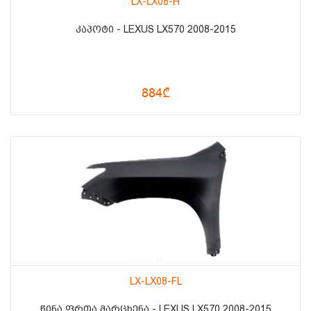
LX-LX08-H
ᲙᲐᲞᲝᲢᲘ - LEXUS LX570 2008-2015
884₾
LX-LX08-FL
ᲬᲘᲜᲐ ᲤᲠᲗᲐ ᲛᲐᲠᲪᲮᲔᲜᲐ - LEXUS LX570 2008-2015