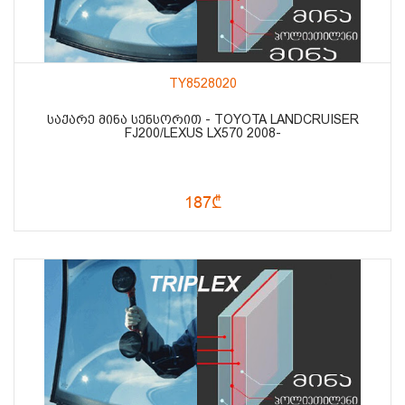
TY8528020
ᲡᲐᲥᲐᲠᲔ ᲛᲘᲜᲐ ᲡᲔᲜᲡᲝᲠᲘᲗ - TOYOTA LANDCRUISER
FJ200/LEXUS LX570 2008-
187₾