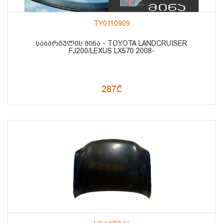
TY0110909
ᲡᲐᲑᲐᲠᲒᲣᲚᲘᲡ ᲛᲘᲜᲐ - TOYOTA LANDCRUISER
FJ200/LEXUS LX570 2008-
287₾