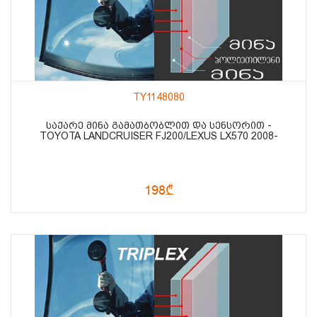
TY1148080
ᲡᲐᲥᲐᲠᲔ ᲛᲘᲜᲐ ᲒᲐᲛᲐᲗᲑᲝᲑᲚᲘᲗ ᲓᲐ ᲡᲔᲜᲡᲝᲠᲘᲗ -
TOYOTA LANDCRUISER FJ200/LEXUS LX570 2008-
198₾