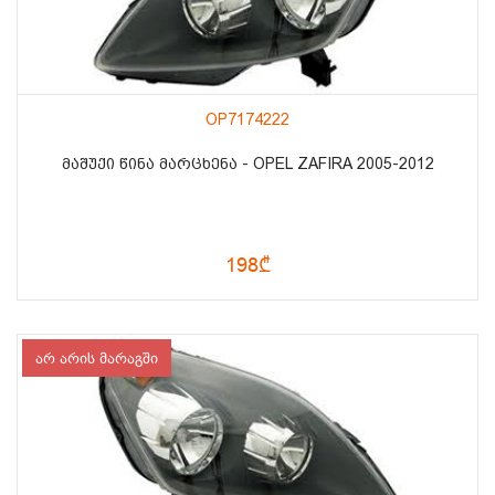
OP7174222
ᲛᲐᲨᲣᲥᲘ ᲬᲘᲜᲐ ᲛᲐᲠᲪᲮᲔᲜᲐ - OPEL ZAFIRA 2005-2012
198₾
არ არის მარაგში