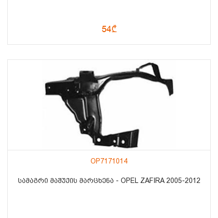
54₾
OP7171014
ᲡᲐᲛᲐᲒᲠᲘ ᲛᲐᲨᲣᲥᲘᲡ ᲛᲐᲠᲪᲮᲔᲜᲐ - OPEL ZAFIRA 2005-2012