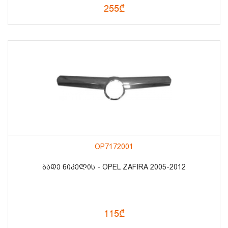
255₾
OP7172001
ᲑᲐᲓᲔ ᲜᲘᲙᲔᲚᲘᲡ - OPEL ZAFIRA 2005-2012
115₾