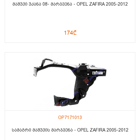
ᲛᲐᲨᲣᲥᲘ ᲣᲙᲐᲜᲐ 08- ᲛᲐᲠᲯᲕᲔᲜᲐ - OPEL ZAFIRA 2005-2012
174₾
OP7171013
ᲡᲐᲛᲐᲒᲠᲘ ᲛᲐᲨᲣᲥᲘᲡ ᲛᲐᲠᲯᲕᲔᲜᲐ - OPEL ZAFIRA 2005-2012