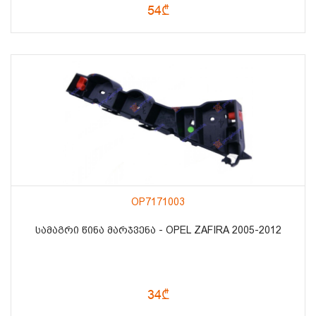
54₾
OP7171003
ᲡᲐᲛᲐᲒᲠᲘ ᲬᲘᲜᲐ ᲛᲐᲠᲯᲕᲔᲜᲐ - OPEL ZAFIRA 2005-2012
34₾