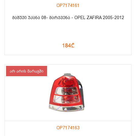
OP7174161
ᲛᲐᲨᲣᲥᲘ ᲣᲙᲐᲜᲐ 08- ᲛᲐᲠᲯᲕᲔᲜᲐ - OPEL ZAFIRA 2005-2012
184₾
არ არის მარაგში
OP7174163