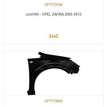
OP7173100
ᲙᲐᲞᲝᲢᲘ - OPEL ZAFIRA 2005-2012
334₾
OP7173003