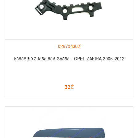
026704302
ᲡᲐᲛᲐᲒᲠᲘ ᲣᲙᲐᲜᲐ ᲛᲐᲠᲪᲮᲔᲜᲐ - OPEL ZAFIRA 2005-2012
33₾