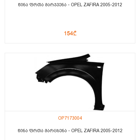
ᲬᲘᲜᲐ ᲤᲠᲗᲐ ᲛᲐᲠᲯᲕᲔᲜᲐ - OPEL ZAFIRA 2005-2012
154₾
OP7173004
ᲬᲘᲜᲐ ᲤᲠᲗᲐ ᲛᲐᲠᲪᲮᲔᲜᲐ - OPEL ZAFIRA 2005-2012