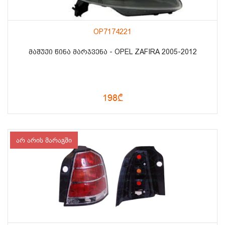
OP7174221
ᲛᲐᲨᲣᲥᲘ ᲬᲘᲜᲐ ᲛᲐᲠᲯᲕᲔᲜᲐ - OPEL ZAFIRA 2005-2012
198₾
არ არის მარაგში