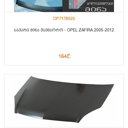
OP7178020
ᲡᲐᲥᲐᲠᲔ ᲛᲘᲜᲐ ᲣᲡᲔᲜᲡᲝᲠᲝ - OPEL ZAFIRA 2005-2012
164₾