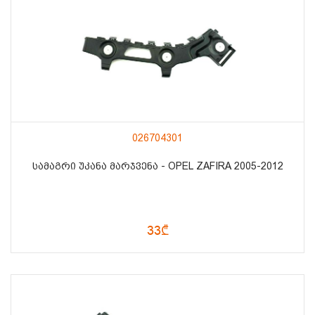
026704301
ᲡᲐᲛᲐᲒᲠᲘ ᲣᲙᲐᲜᲐ ᲛᲐᲠᲯᲕᲔᲜᲐ - OPEL ZAFIRA 2005-2012
33₾