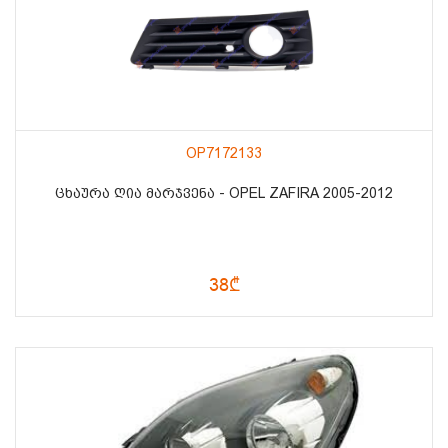
OP7172133
ᲪᲮᲐᲣᲠᲐ ᲦᲘᲐ ᲛᲐᲠᲯᲕᲔᲜᲐ - OPEL ZAFIRA 2005-2012
38₾