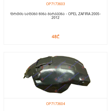
OP7173603
ᲤᲠᲗᲘᲡ ᲡᲐᲤᲔᲜᲘ ᲬᲘᲜᲐ ᲛᲐᲠᲯᲕᲔᲜᲐ - OPEL ZAFIRA 2005-
2012
48₾
OP7173604