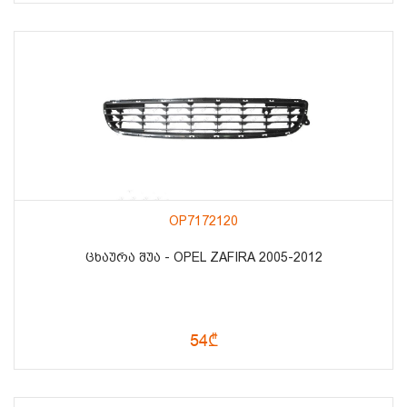
OP7172120
ᲪᲮᲐᲣᲠᲐ ᲨᲣᲐ - OPEL ZAFIRA 2005-2012
54₾