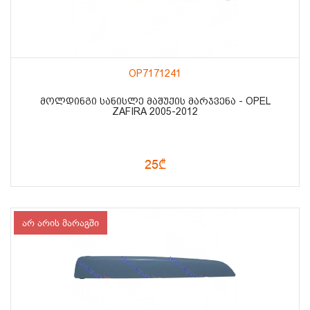
OP7171241
ᲛᲝᲚᲓᲘᲜᲒᲘ ᲡᲐᲜᲘᲡᲚᲔ ᲛᲐᲨᲣᲥᲘᲡ ᲛᲐᲠᲯᲕᲔᲜᲐ - OPEL
ZAFIRA 2005-2012
25₾
არ არის მარაგში