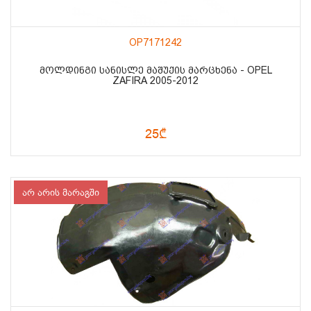
OP7171242
ᲛᲝᲚᲓᲘᲜᲒᲘ ᲡᲐᲜᲘᲡᲚᲔ ᲛᲐᲨᲣᲥᲘᲡ ᲛᲐᲠᲪᲮᲔᲜᲐ - OPEL
ZAFIRA 2005-2012
25₾
არ არის მარაგში