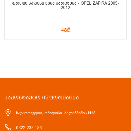
ᲤᲠᲗᲘᲡ ᲡᲐᲤᲔᲜᲘ ᲬᲘᲜᲐ ᲛᲐᲠᲪᲮᲔᲜᲐ - OPEL ZAFIRA 2005-
2012
48₾
ᲡᲐᲙᲝᲜᲢᲐᲥᲢᲝ ᲘᲜᲤᲝᲠᲛᲐᲪᲘᲐ
საქართველო, თბილისი. ბალანჩინის N18
0322 233 133