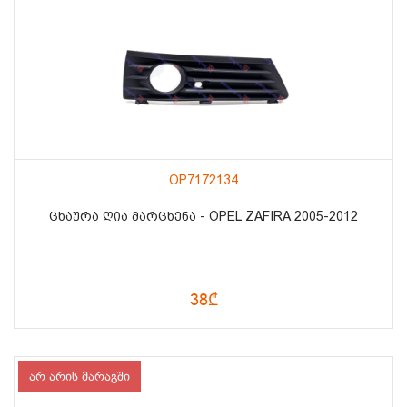
OP7172134
ᲪᲮᲐᲣᲠᲐ ᲦᲘᲐ ᲛᲐᲠᲪᲮᲔᲜᲐ - OPEL ZAFIRA 2005-2012
38₾
არ არის მარაგში