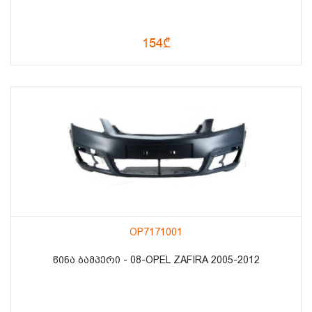
154₾
OP7171001
ᲬᲘᲜᲐ ᲑᲐᲛᲞᲔᲠᲘ - 08-OPEL ZAFIRA 2005-2012