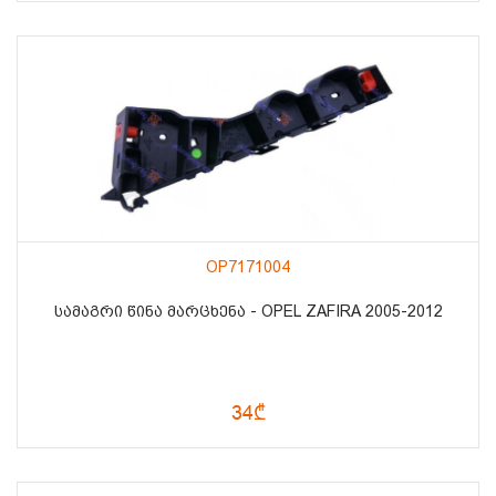
OP7171004
ᲡᲐᲛᲐᲒᲠᲘ ᲬᲘᲜᲐ ᲛᲐᲠᲪᲮᲔᲜᲐ - OPEL ZAFIRA 2005-2012
34₾