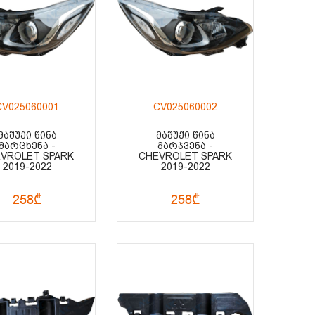
CV025060001
CV025060002
ᲛᲐᲨᲣᲥᲘ ᲬᲘᲜᲐ
ᲛᲐᲨᲣᲥᲘ ᲬᲘᲜᲐ
ᲛᲐᲠᲪᲮᲔᲜᲐ -
ᲛᲐᲠᲯᲕᲔᲜᲐ -
VROLET SPARK
CHEVROLET SPARK
2019-2022
2019-2022
258₾
258₾