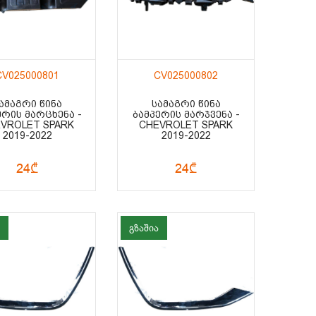
CV025000801
CV025000802
ᲐᲛᲐᲒᲠᲘ ᲬᲘᲜᲐ
ᲡᲐᲛᲐᲒᲠᲘ ᲬᲘᲜᲐ
ᲔᲠᲘᲡ ᲛᲐᲠᲪᲮᲔᲜᲐ -
ᲑᲐᲛᲞᲔᲠᲘᲡ ᲛᲐᲠᲯᲕᲔᲜᲐ -
VROLET SPARK
CHEVROLET SPARK
2019-2022
2019-2022
24₾
24₾
გზაშია