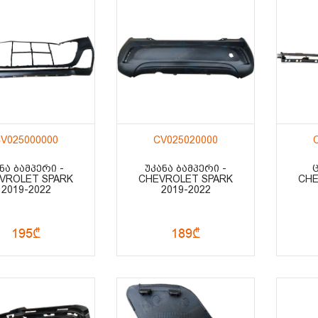
V025000000
CV025020000
ᲜᲐ ᲑᲐᲛᲞᲔᲠᲘ -
ᲣᲙᲐᲜᲐ ᲑᲐᲛᲞᲔᲠᲘ -
Ც
VROLET SPARK
CHEVROLET SPARK
CHE
2019-2022
2019-2022
195₾
189₾