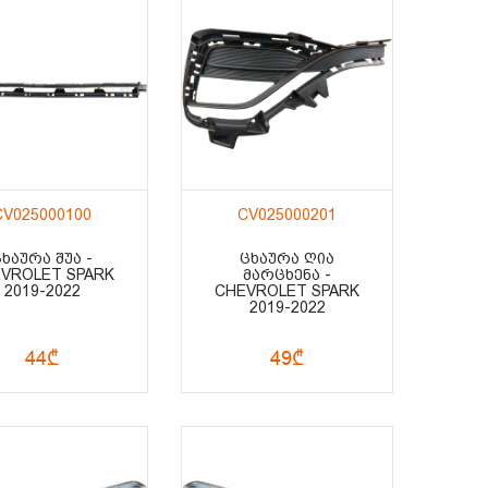
CV025000100
CV025000201
ᲮᲐᲣᲠᲐ ᲨᲣᲐ -
ᲪᲮᲐᲣᲠᲐ ᲦᲘᲐ
VROLET SPARK
ᲛᲐᲠᲪᲮᲔᲜᲐ -
2019-2022
CHEVROLET SPARK
2019-2022
44₾
49₾