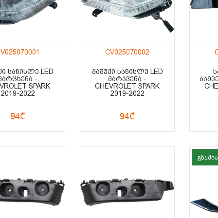
V025070001
CV025070002
ᲥᲘ ᲡᲐᲜᲘᲡᲚᲔ LED
ᲛᲐᲨᲣᲥᲘ ᲡᲐᲜᲘᲡᲚᲔ LED
Ს
ᲛᲐᲠᲪᲮᲔᲜᲐ -
ᲛᲐᲠᲯᲕᲔᲜᲐ -
ᲑᲐᲛᲞ
VROLET SPARK
CHEVROLET SPARK
CHE
2019-2022
2019-2022
94₾
94₾
გზაშია