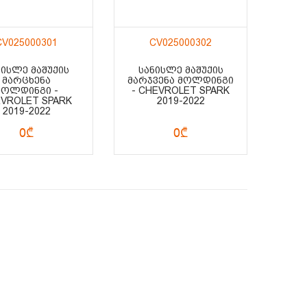
CV025000301
CV025000302
ᲜᲘᲡᲚᲔ ᲛᲐᲨᲣᲥᲘᲡ
ᲡᲐᲜᲘᲡᲚᲔ ᲛᲐᲨᲣᲥᲘᲡ
ᲛᲐᲠᲪᲮᲔᲜᲐ
ᲛᲐᲠᲯᲕᲔᲜᲐ ᲛᲝᲚᲓᲘᲜᲒᲘ
ᲛᲝᲚᲓᲘᲜᲒᲘ -
- CHEVROLET SPARK
VROLET SPARK
2019-2022
2019-2022
0₾
0₾