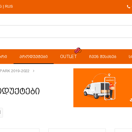
G
RUS
|
ᲐᲠᲘ
ᲞᲠᲝᲓᲣᲥᲢᲔᲑᲘ
OUTLET
ᲩᲕᲔᲜ ᲨᲔᲡᲐᲮᲔᲑ
Ს
ARK 2019-2022
დუქტები