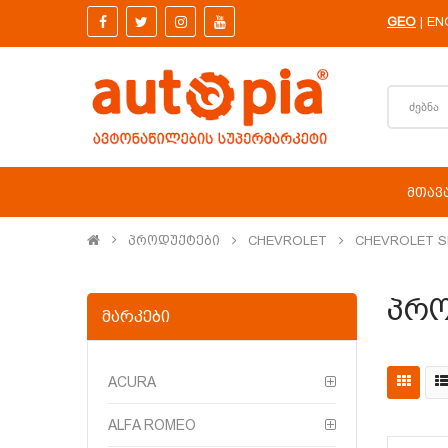
GEO
EN
|
ᲛᲗᲐᲕ
Პროდუქტები
CHEVROLET
CHEVROLET SP
Პრო
ᲛᲐᲠᲙᲔᲑᲘ
ACURA
ALFA ROMEO