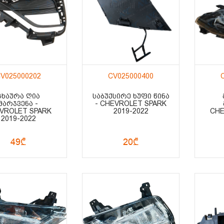
V025000202
CV025000400
ᲪᲮᲐᲣᲠᲐ ᲦᲘᲐ
ᲡᲐᲑᲣᲥᲡᲘᲠᲔ ᲮᲣᲤᲘ ᲬᲘᲜᲐ
ᲛᲐᲠᲯᲕᲔᲜᲐ -
- CHEVROLET SPARK
VROLET SPARK
2019-2022
CHE
2019-2022
49₾
20₾