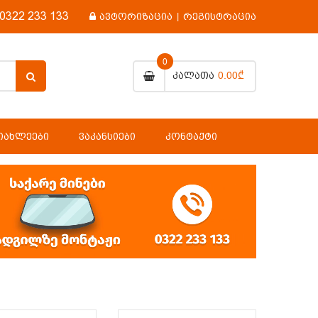
0322 233 133
ავტორიზაცია
|
რეგისტრაცია
0
0.00₾
Კალათა
ᲘᲐᲮᲚᲔᲔᲑᲘ
ᲕᲐᲙᲐᲜᲡᲘᲔᲑᲘ
ᲙᲝᲜᲢᲐᲥᲢᲘ