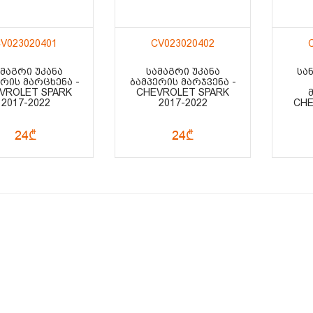
V023020401
CV023020402
ᲛᲐᲒᲠᲘ ᲣᲙᲐᲜᲐ
ᲡᲐᲛᲐᲒᲠᲘ ᲣᲙᲐᲜᲐ
ᲡᲐ
ᲔᲠᲘᲡ ᲛᲐᲠᲪᲮᲔᲜᲐ -
ᲑᲐᲛᲞᲔᲠᲘᲡ ᲛᲐᲠᲯᲕᲔᲜᲐ -
VROLET SPARK
CHEVROLET SPARK
2017-2022
2017-2022
CHE
24₾
24₾