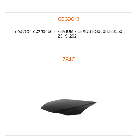
GDGDG43
ᲙᲐᲞᲝᲢᲘ ᲐᲚᲣᲛᲘᲜᲘ PREMIUM - LEXUS ES300H/ES350
2019-2021
784₾