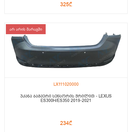
325₾
არ არის მარაგში
LX111020000
ᲣᲙᲐᲜᲐ ᲑᲐᲛᲞᲔᲠᲘ ᲡᲔᲜᲡᲝᲠᲘᲡ ᲭᲠᲘᲚᲘᲗ - LEXUS
ES300H/ES350 2019-2021
234₾