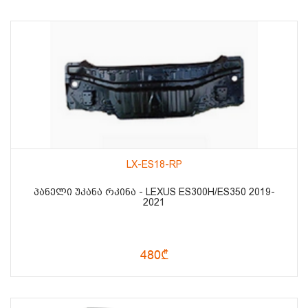
LX-ES18-RP
ᲞᲐᲜᲔᲚᲘ ᲣᲙᲐᲜᲐ ᲠᲙᲘᲜᲐ - LEXUS ES300H/ES350 2019-
2021
480₾