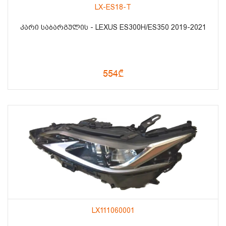
LX-ES18-T
ᲙᲐᲠᲘ ᲡᲐᲑᲐᲠᲒᲣᲚᲘᲡ - LEXUS ES300H/ES350 2019-2021
554₾
LX111060001