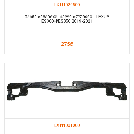
LX111020600
ᲣᲙᲐᲜᲐ ᲑᲐᲛᲞᲔᲠᲘᲡ ᲫᲔᲚᲘ ᲐᲚᲣᲛᲘᲜᲘ - LEXUS
ES300H/ES350 2019-2021
275₾
LX111001000