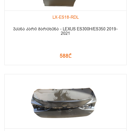
LX-ES18-RDL
ᲣᲙᲐᲜᲐ ᲙᲐᲠᲘ ᲛᲐᲠᲪᲮᲔᲜᲐ - LEXUS ES300H/ES350 2019-
2021
588₾