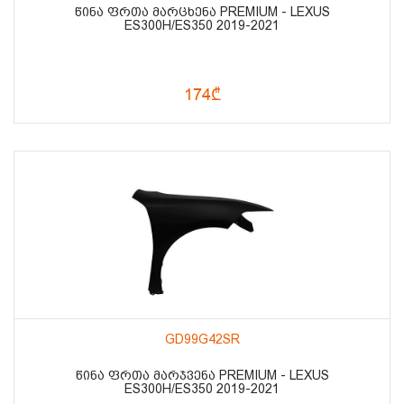
ᲬᲘᲜᲐ ᲤᲠᲗᲐ ᲛᲐᲠᲪᲮᲔᲜᲐ PREMIUM - LEXUS
ES300H/ES350 2019-2021
174₾
GD99G42SR
ᲬᲘᲜᲐ ᲤᲠᲗᲐ ᲛᲐᲠᲯᲕᲔᲜᲐ PREMIUM - LEXUS
ES300H/ES350 2019-2021