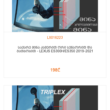
LX016223
ᲡᲐᲥᲐᲠᲔ ᲛᲘᲜᲐ ᲙᲐᲛᲔᲠᲘᲗ ᲝᲠᲘ ᲡᲔᲜᲡᲝᲠᲘᲗ ᲓᲐ
ᲒᲐᲗᲑᲝᲑᲘᲗ - LEXUS ES300H/ES350 2019-2021
198₾