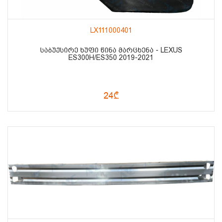
LX111000401
ᲡᲐᲑᲣᲥᲡᲘᲠᲔ ᲮᲣᲤᲘ ᲬᲘᲜᲐ ᲛᲐᲠᲪᲮᲔᲜᲐ - LEXUS
ES300H/ES350 2019-2021
24₾