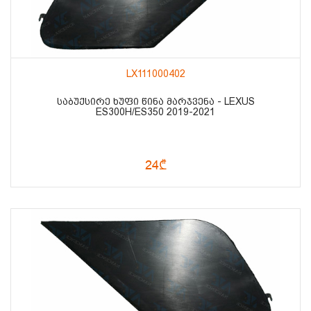
LX111000402
ᲡᲐᲑᲣᲥᲡᲘᲠᲔ ᲮᲣᲤᲘ ᲬᲘᲜᲐ ᲛᲐᲠᲯᲕᲔᲜᲐ - LEXUS
ES300H/ES350 2019-2021
24₾