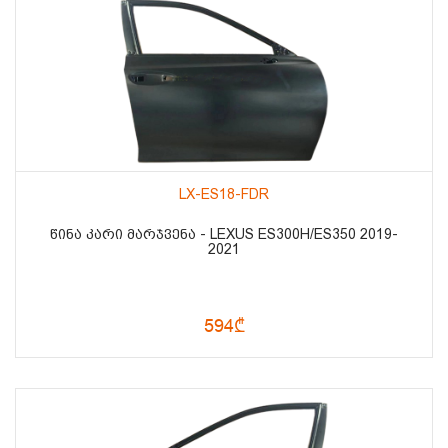
LX-ES18-FDR
ᲬᲘᲜᲐ ᲙᲐᲠᲘ ᲛᲐᲠᲯᲕᲔᲜᲐ - LEXUS ES300H/ES350 2019-
2021
594₾