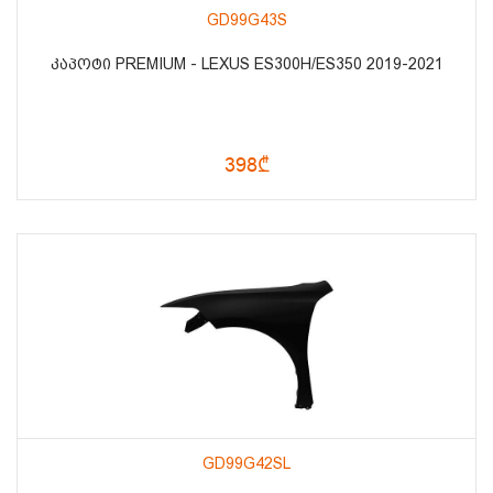
GD99G43S
ᲙᲐᲞᲝᲢᲘ PREMIUM - LEXUS ES300H/ES350 2019-2021
398₾
GD99G42SL