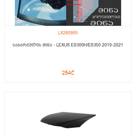
LX260900
ᲡᲐᲑᲐᲠᲒᲣᲚᲘᲡ ᲛᲘᲜᲐ - LEXUS ES300H/ES350 2019-2021
254₾