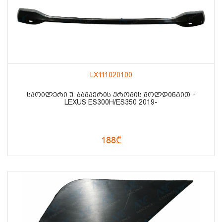
LX111020100
ᲡᲞᲝᲘᲚᲔᲠᲘ Უ. ᲑᲐᲛᲞᲔᲠᲘᲡ ᲥᲠᲝᲛᲘᲡ ᲛᲝᲚᲓᲘᲜᲒᲘᲗ -
LEXUS ES300H/ES350 2019-
188₾