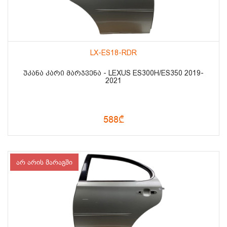
LX-ES18-RDR
ᲣᲙᲐᲜᲐ ᲙᲐᲠᲘ ᲛᲐᲠᲯᲕᲔᲜᲐ - LEXUS ES300H/ES350 2019-
2021
588₾
არ არის მარაგში