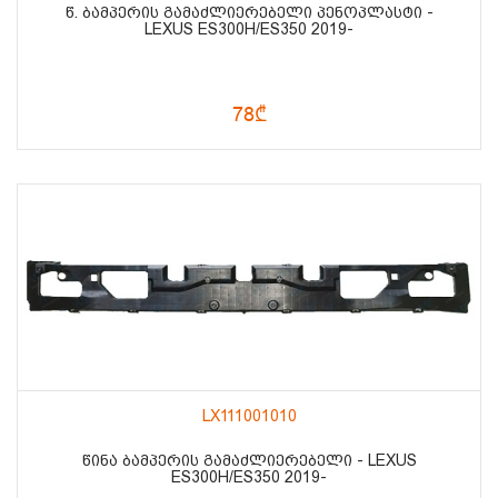
Წ. ᲑᲐᲛᲞᲔᲠᲘᲡ ᲒᲐᲛᲐᲫᲚᲘᲔᲠᲔᲑᲔᲚᲘ ᲞᲔᲜᲝᲞᲚᲐᲡᲢᲘ -
LEXUS ES300H/ES350 2019-
78₾
LX111001010
ᲬᲘᲜᲐ ᲑᲐᲛᲞᲔᲠᲘᲡ ᲒᲐᲛᲐᲫᲚᲘᲔᲠᲔᲑᲔᲚᲘ - LEXUS
ES300H/ES350 2019-