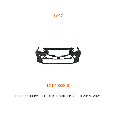
174₾
LX111000010
ᲬᲘᲜᲐ ᲑᲐᲛᲞᲔᲠᲘ - LEXUS ES300H/ES350 2019-2021