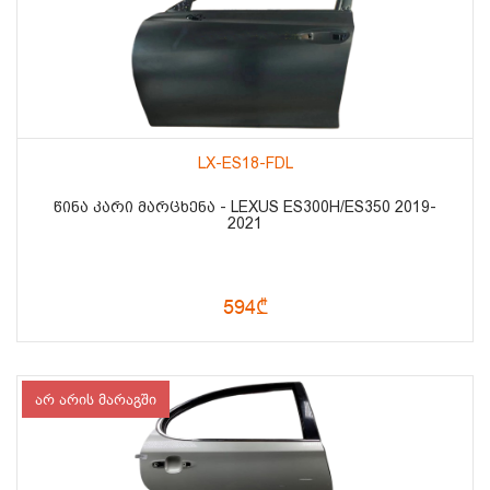
LX-ES18-FDL
ᲬᲘᲜᲐ ᲙᲐᲠᲘ ᲛᲐᲠᲪᲮᲔᲜᲐ - LEXUS ES300H/ES350 2019-
2021
594₾
არ არის მარაგში