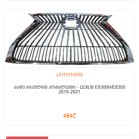
LX111010000
ᲑᲐᲓᲔ ᲜᲘᲙᲔᲚᲘᲗ ᲙᲝᲛᲞᲚᲔᲥᲢᲘ - LEXUS ES300H/ES350
2019-2021
484₾