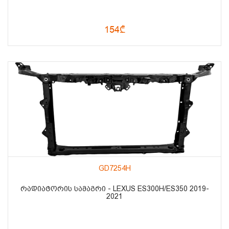
154₾
GD7254H
ᲠᲐᲓᲘᲐᲢᲝᲠᲘᲡ ᲡᲐᲛᲐᲒᲠᲘ - LEXUS ES300H/ES350 2019-
2021