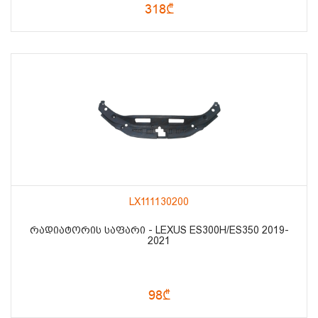
318₾
LX111130200
ᲠᲐᲓᲘᲐᲢᲝᲠᲘᲡ ᲡᲐᲤᲐᲠᲘ - LEXUS ES300H/ES350 2019-
2021
98₾