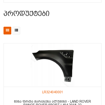
Პროდუქტები
LR324040001
ᲬᲘᲜᲐ ᲤᲠᲗᲐ ᲛᲐᲠᲪᲮᲔᲜᲐ ᲐᲚᲣᲛᲘᲜᲘ - LAND ROVER
RANGE ROVER SPORT L494 2018-22