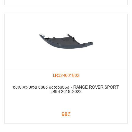
LR324001802
ᲡᲞᲝᲘᲚᲔᲠᲘ ᲬᲘᲜᲐ ᲛᲐᲠᲯᲕᲔᲜᲐ - RANGE ROVER SPORT
L494 2018-2022
98₾