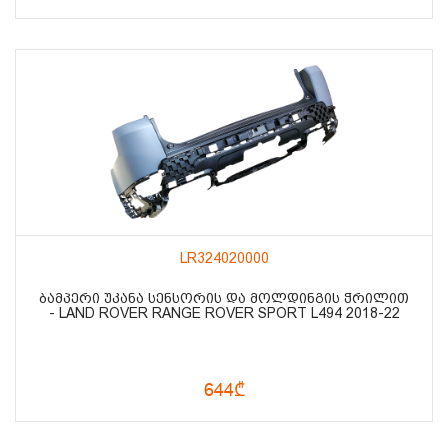
LR324020000
ᲑᲐᲛᲞᲔᲠᲘ ᲣᲙᲐᲜᲐ ᲡᲔᲜᲡᲝᲠᲘᲡ ᲓᲐ ᲛᲝᲚᲓᲘᲜᲒᲘᲡ ᲭᲠᲘᲚᲘᲗ
- LAND ROVER RANGE ROVER SPORT L494 2018-22
644₾