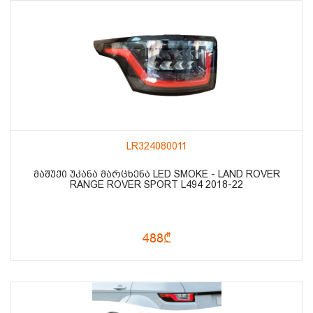
LR324080011
ᲛᲐᲨᲣᲥᲘ ᲣᲙᲐᲜᲐ ᲛᲐᲠᲪᲮᲔᲜᲐ LED SMOKE - LAND ROVER
RANGE ROVER SPORT L494 2018-22
488₾