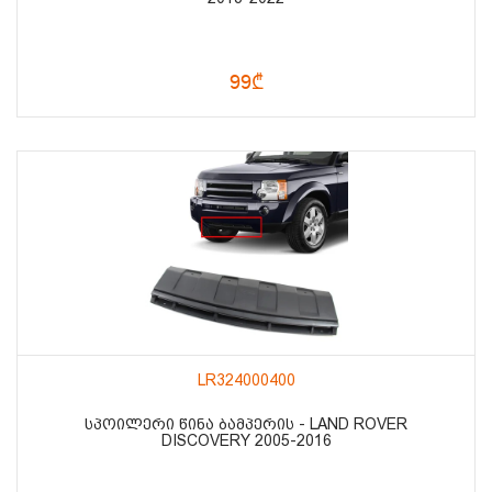
99₾
LR324000400
ᲡᲞᲝᲘᲚᲔᲠᲘ ᲬᲘᲜᲐ ᲑᲐᲛᲞᲔᲠᲘᲡ - LAND ROVER
DISCOVERY 2005-2016