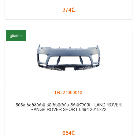
374₾
გზაშია
LR324000010
ᲬᲘᲜᲐ ᲑᲐᲛᲞᲔᲠᲘ ᲙᲔᲠᲮᲔᲠᲘᲡ ᲭᲠᲘᲚᲘᲗ - LAND ROVER
RANGE ROVER SPORT L494 2018-22
654₾