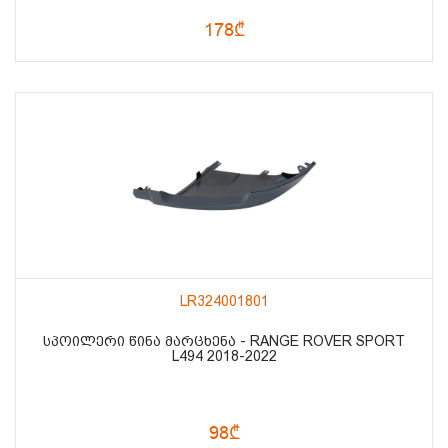
178₾
LR324001801
ᲡᲞᲝᲘᲚᲔᲠᲘ ᲬᲘᲜᲐ ᲛᲐᲠᲪᲮᲔᲜᲐ - RANGE ROVER SPORT
L494 2018-2022
98₾