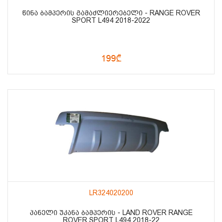
ᲬᲘᲜᲐ ᲑᲐᲛᲞᲔᲠᲘᲡ ᲒᲐᲛᲐᲫᲚᲘᲔᲠᲔᲑᲔᲚᲘ - RANGE ROVER
SPORT L494 2018-2022
199₾
LR324020200
ᲞᲐᲜᲔᲚᲘ ᲣᲙᲐᲜᲐ ᲑᲐᲛᲞᲔᲠᲘᲡ - LAND ROVER RANGE
ROVER SPORT L494 2018-22