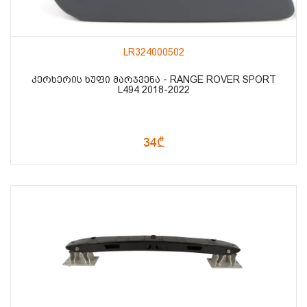
LR324000502
ᲙᲔᲠᲮᲔᲠᲘᲡ ᲮᲣᲤᲘ ᲛᲐᲠᲯᲕᲔᲜᲐ - RANGE ROVER SPORT
L494 2018-2022
34₾