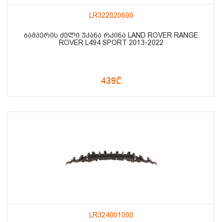
LR322020600
ᲑᲐᲛᲞᲔᲠᲘᲡ ᲫᲔᲚᲘ ᲣᲙᲐᲜᲐ ᲠᲙᲘᲜᲐ LAND ROVER RANGE
ROVER L494 SPORT 2013-2022
439₾
LR324001000