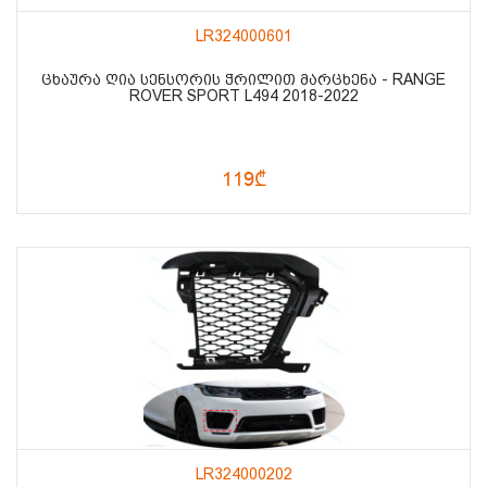
LR324000601
ᲪᲮᲐᲣᲠᲐ ᲦᲘᲐ ᲡᲔᲜᲡᲝᲠᲘᲡ ᲭᲠᲘᲚᲘᲗ ᲛᲐᲠᲪᲮᲔᲜᲐ - RANGE
ROVER SPORT L494 2018-2022
119₾
LR324000202