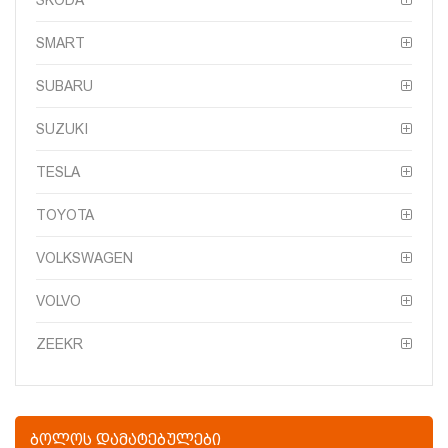
SMART
SUBARU
SUZUKI
TESLA
TOYOTA
VOLKSWAGEN
VOLVO
ZEEKR
ᲑᲝᲚᲝᲡ ᲓᲐᲛᲐᲢᲔᲑᲣᲚᲔᲑᲘ