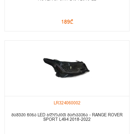
189₾
LR324060002
ᲛᲐᲨᲣᲥᲘ ᲬᲘᲜᲐ LED ᲑᲚᲝᲙᲘᲗ ᲛᲐᲠᲯᲕᲔᲜᲐ - RANGE ROVER
SPORT L494 2018-2022