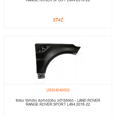
374₾
LR324040002
ᲬᲘᲜᲐ ᲤᲠᲗᲐ ᲛᲐᲠᲯᲕᲔᲜᲐ ᲐᲚᲣᲛᲘᲜᲘ - LAND ROVER
RANGE ROVER SPORT L494 2018-22