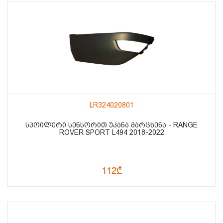
LR324020801
ᲡᲞᲝᲘᲚᲔᲠᲘ ᲡᲔᲜᲡᲝᲠᲘᲗ ᲣᲙᲐᲜᲐ ᲛᲐᲠᲪᲮᲔᲜᲐ - RANGE
ROVER SPORT L494 2018-2022
112₾