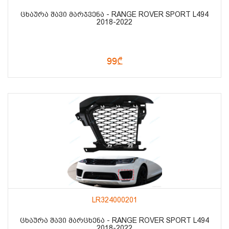
ᲪᲮᲐᲣᲠᲐ ᲨᲐᲕᲘ ᲛᲐᲠᲯᲕᲔᲜᲐ - RANGE ROVER SPORT L494
2018-2022
99₾
LR324000201
ᲪᲮᲐᲣᲠᲐ ᲨᲐᲕᲘ ᲛᲐᲠᲪᲮᲔᲜᲐ - RANGE ROVER SPORT L494
2018-2022