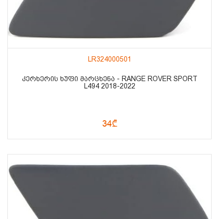
LR324000501
ᲙᲔᲠᲮᲔᲠᲘᲡ ᲮᲣᲤᲘ ᲛᲐᲠᲪᲮᲔᲜᲐ - RANGE ROVER SPORT
L494 2018-2022
34₾