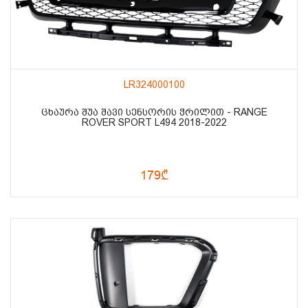
LR324000100
ᲪᲮᲐᲣᲠᲐ ᲨᲣᲐ ᲨᲐᲕᲘ ᲡᲔᲜᲡᲝᲠᲘᲡ ᲭᲠᲘᲚᲘᲗ - RANGE
ROVER SPORT L494 2018-2022
179₾