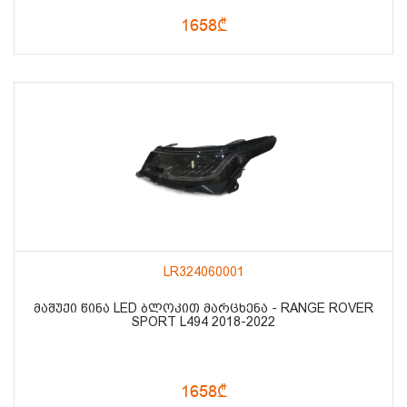
1658₾
LR324060001
ᲛᲐᲨᲣᲥᲘ ᲬᲘᲜᲐ LED ᲑᲚᲝᲙᲘᲗ ᲛᲐᲠᲪᲮᲔᲜᲐ - RANGE ROVER
SPORT L494 2018-2022
1658₾