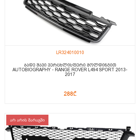
LR324010010
ᲑᲐᲓᲔ ᲨᲐᲕᲘ ᲕᲔᲠᲪᲮᲚᲘᲡᲤᲔᲠᲘ ᲛᲝᲚᲓᲘᲜᲒᲘᲗ
AUTOBIOGRAPHY - RANGE ROVER L494 SPORT 2013-
2017
288₾
არ არის მარაგში