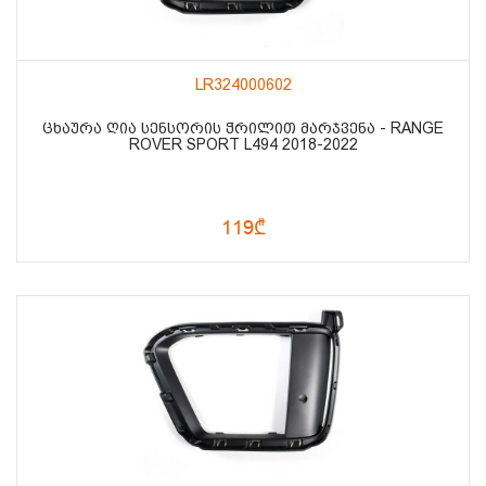
LR324000602
ᲪᲮᲐᲣᲠᲐ ᲦᲘᲐ ᲡᲔᲜᲡᲝᲠᲘᲡ ᲭᲠᲘᲚᲘᲗ ᲛᲐᲠᲯᲕᲔᲜᲐ - RANGE
ROVER SPORT L494 2018-2022
119₾