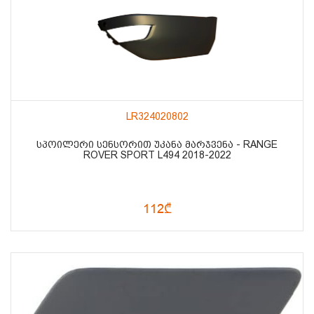
LR324020802
ᲡᲞᲝᲘᲚᲔᲠᲘ ᲡᲔᲜᲡᲝᲠᲘᲗ ᲣᲙᲐᲜᲐ ᲛᲐᲠᲯᲕᲔᲜᲐ - RANGE
ROVER SPORT L494 2018-2022
112₾