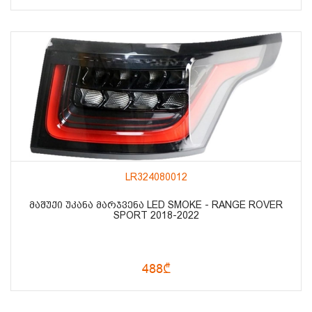
LR324080012
ᲛᲐᲨᲣᲥᲘ ᲣᲙᲐᲜᲐ ᲛᲐᲠᲯᲕᲔᲜᲐ LED SMOKE - RANGE ROVER
SPORT 2018-2022
488₾