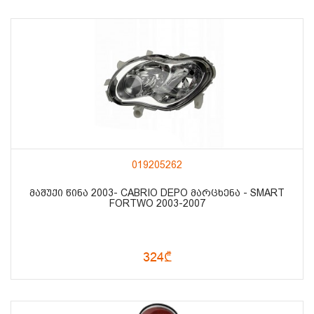
019205262
ᲛᲐᲨᲣᲥᲘ ᲬᲘᲜᲐ 2003- CABRIO DEPO ᲛᲐᲠᲪᲮᲔᲜᲐ - SMART
FORTWO 2003-2007
324₾