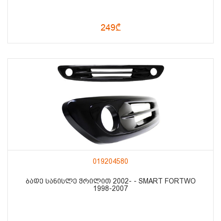
249₾
019204580
ᲑᲐᲓᲔ ᲡᲐᲜᲘᲡᲚᲔ ᲭᲠᲘᲚᲘᲗ 2002- - SMART FORTWO
1998-2007