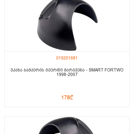
019201681
ᲣᲙᲐᲜᲐ ᲑᲐᲛᲞᲔᲠᲘᲡ ᲒᲕᲔᲠᲓᲘ ᲛᲐᲠᲯᲕᲔᲜᲐ - SMART FORTWO
1998-2007
178₾