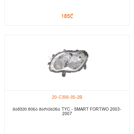
185₾
20-C306-05-2B
ᲛᲐᲨᲣᲥᲘ ᲬᲘᲜᲐ ᲛᲐᲠᲪᲮᲔᲜᲐ TYC - SMART FORTWO 2003-
2007