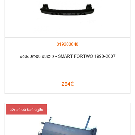
019203840
ᲑᲐᲛᲞᲔᲠᲘᲡ ᲫᲔᲚᲘ - SMART FORTWO 1998-2007
294₾
არ არის მარაგში