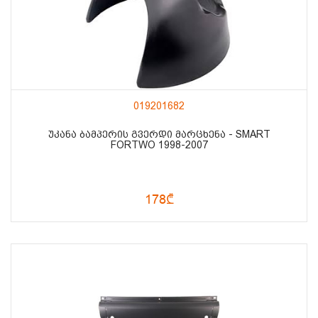
019201682
ᲣᲙᲐᲜᲐ ᲑᲐᲛᲞᲔᲠᲘᲡ ᲒᲕᲔᲠᲓᲘ ᲛᲐᲠᲪᲮᲔᲜᲐ - SMART
FORTWO 1998-2007
178₾