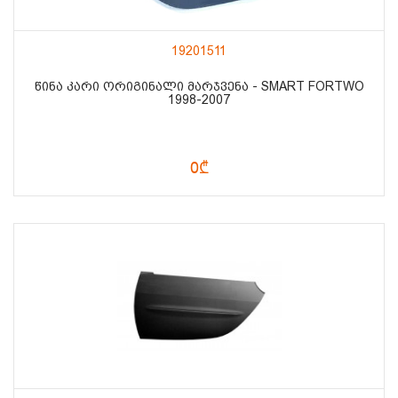
19201511
ᲬᲘᲜᲐ ᲙᲐᲠᲘ ᲝᲠᲘᲒᲘᲜᲐᲚᲘ ᲛᲐᲠᲯᲕᲔᲜᲐ - SMART FORTWO
1998-2007
0₾