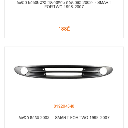
ᲑᲐᲓᲔ ᲡᲐᲜᲘᲡᲚᲔ ᲭᲠᲘᲚᲘᲡ ᲒᲐᲠᲔᲨᲔ 2002- - SMART
FORTWO 1998-2007
188₾
019204540
ᲑᲐᲓᲔ ᲨᲐᲕᲘ 2003- - SMART FORTWO 1998-2007