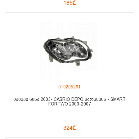
185₾
019205261
ᲛᲐᲨᲣᲥᲘ ᲬᲘᲜᲐ 2003- CABRIO DEPO ᲛᲐᲠᲯᲕᲔᲜᲐ - SMART
FORTWO 2003-2007
324₾