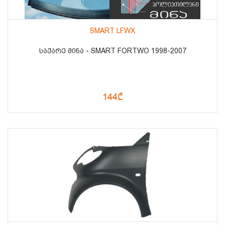
SMART LFWX
ᲡᲐᲥᲐᲠᲔ ᲛᲘᲜᲐ - SMART FORTWO 1998-2007
144₾