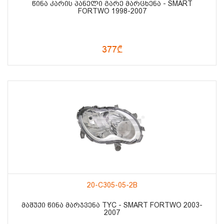
ᲬᲘᲜᲐ ᲙᲐᲠᲘᲡ ᲞᲐᲜᲔᲚᲘ ᲒᲐᲠᲔ ᲛᲐᲠᲪᲮᲔᲜᲐ - SMART
FORTWO 1998-2007
377₾
20-C305-05-2B
ᲛᲐᲨᲣᲥᲘ ᲬᲘᲜᲐ ᲛᲐᲠᲯᲕᲔᲜᲐ TYC - SMART FORTWO 2003-
2007