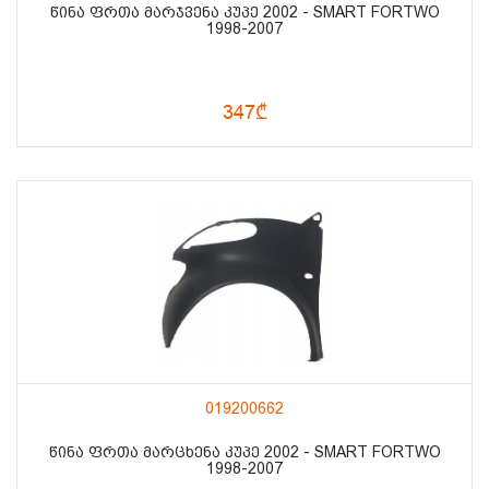
ᲬᲘᲜᲐ ᲤᲠᲗᲐ ᲛᲐᲠᲯᲕᲔᲜᲐ ᲙᲣᲞᲔ 2002 - SMART FORTWO
1998-2007
347₾
019200662
ᲬᲘᲜᲐ ᲤᲠᲗᲐ ᲛᲐᲠᲪᲮᲔᲜᲐ ᲙᲣᲞᲔ 2002 - SMART FORTWO
1998-2007