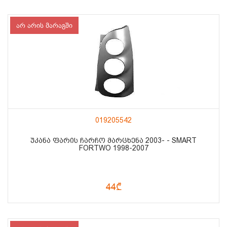
არ არის მარაგში
019205542
ᲣᲙᲐᲜᲐ ᲤᲐᲠᲘᲡ ᲩᲐᲠᲩᲝ ᲛᲐᲠᲪᲮᲔᲜᲐ 2003- - SMART
FORTWO 1998-2007
44₾