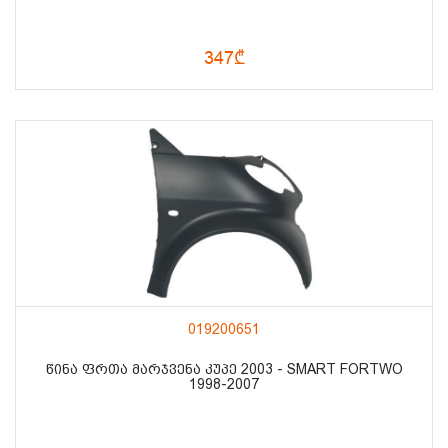
347₾
019200651
ᲬᲘᲜᲐ ᲤᲠᲗᲐ ᲛᲐᲠᲯᲕᲔᲜᲐ ᲙᲣᲞᲔ 2003 - SMART FORTWO
1998-2007