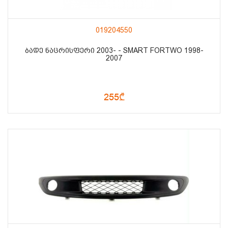
019204550
ᲑᲐᲓᲔ ᲜᲐᲪᲠᲘᲡᲤᲔᲠᲘ 2003- - SMART FORTWO 1998-
2007
255₾