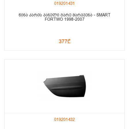
019201431
ᲬᲘᲜᲐ ᲙᲐᲠᲘᲡ ᲞᲐᲜᲔᲚᲘ ᲒᲐᲠᲔ ᲛᲐᲠᲯᲕᲔᲜᲐ - SMART
FORTWO 1998-2007
377₾
019201432