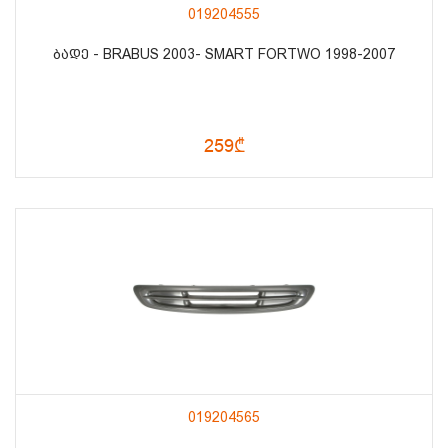
019204555
ᲑᲐᲓᲔ - BRABUS 2003- SMART FORTWO 1998-2007
259₾
019204565