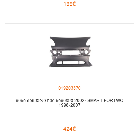
199₾
019203370
ᲬᲘᲜᲐ ᲑᲐᲛᲞᲔᲠᲘ ᲨᲣᲐ ᲜᲐᲬᲘᲚᲘ 2002- SMART FORTWO
1998-2007
424₾