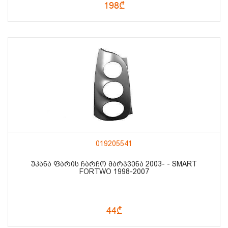
198₾
019205541
ᲣᲙᲐᲜᲐ ᲤᲐᲠᲘᲡ ᲩᲐᲠᲩᲝ ᲛᲐᲠᲯᲕᲔᲜᲐ 2003- - SMART
FORTWO 1998-2007
44₾