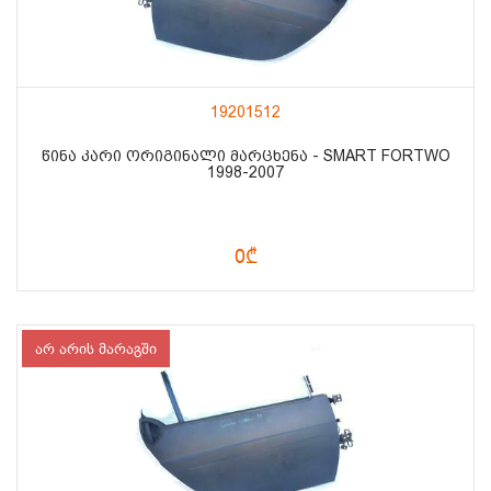
19201512
ᲬᲘᲜᲐ ᲙᲐᲠᲘ ᲝᲠᲘᲒᲘᲜᲐᲚᲘ ᲛᲐᲠᲪᲮᲔᲜᲐ - SMART FORTWO
1998-2007
0₾
არ არის მარაგში