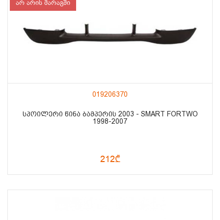
არ არის მარაგში
019206370
ᲡᲞᲝᲘᲚᲔᲠᲘ ᲬᲘᲜᲐ ᲑᲐᲛᲞᲔᲠᲘᲡ 2003 - SMART FORTWO
1998-2007
212₾