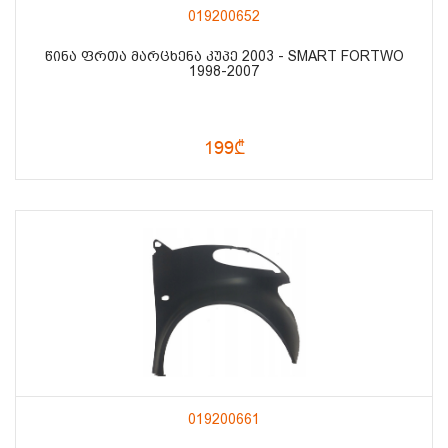
019200652
ᲬᲘᲜᲐ ᲤᲠᲗᲐ ᲛᲐᲠᲪᲮᲔᲜᲐ ᲙᲣᲞᲔ 2003 - SMART FORTWO
1998-2007
199₾
019200661