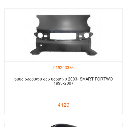
019203375
ᲬᲘᲜᲐ ᲑᲐᲛᲞᲔᲠᲘ ᲨᲣᲐ ᲜᲐᲬᲘᲚᲘ 2003- SMART FORTWO
1998-2007
412₾