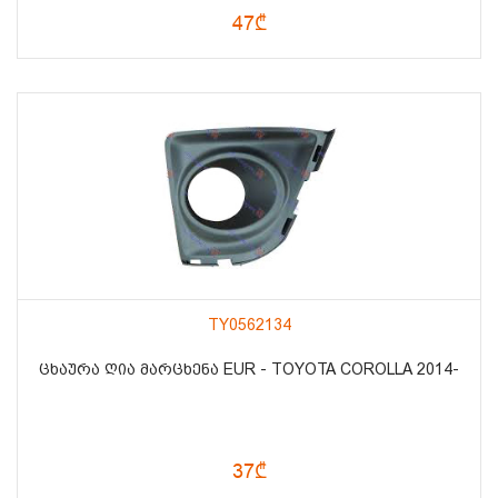
47₾
TY0562134
ᲪᲮᲐᲣᲠᲐ ᲦᲘᲐ ᲛᲐᲠᲪᲮᲔᲜᲐ EUR - TOYOTA COROLLA 2014-
37₾