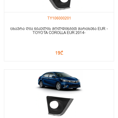
TY106000201
ᲪᲮᲐᲣᲠᲐ ᲦᲘᲐ ᲜᲘᲙᲔᲚᲘᲡ ᲛᲝᲚᲓᲘᲜᲒᲘᲗ ᲛᲐᲠᲪᲮᲔᲜᲐ EUR -
TOYOTA COROLLA EUR 2014-
19₾