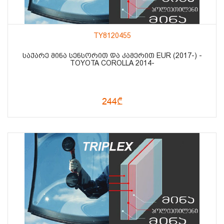
TY8120455
ᲡᲐᲥᲐᲠᲔ ᲛᲘᲜᲐ ᲡᲔᲜᲡᲝᲠᲘᲗ ᲓᲐ ᲙᲐᲛᲔᲠᲘᲗ EUR (2017-) -
TOYOTA COROLLA 2014-
244₾