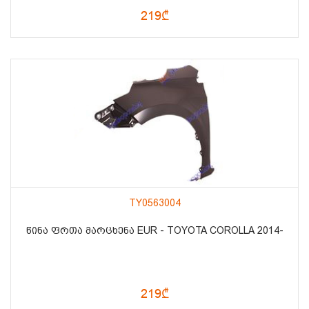
219₾
TY0563004
ᲬᲘᲜᲐ ᲤᲠᲗᲐ ᲛᲐᲠᲪᲮᲔᲜᲐ EUR - TOYOTA COROLLA 2014-
219₾