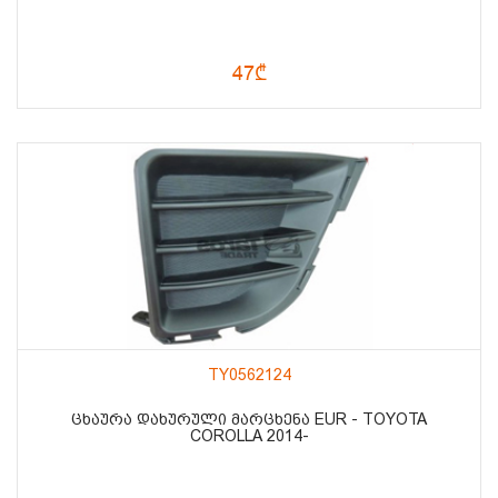
47₾
TY0562124
ᲪᲮᲐᲣᲠᲐ ᲓᲐᲮᲣᲠᲣᲚᲘ ᲛᲐᲠᲪᲮᲔᲜᲐ EUR - TOYOTA
COROLLA 2014-