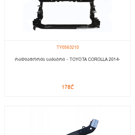
TY0563210
ᲠᲐᲓᲘᲐᲢᲝᲠᲘᲡ ᲡᲐᲛᲐᲒᲠᲘ - TOYOTA COROLLA 2014-
178₾