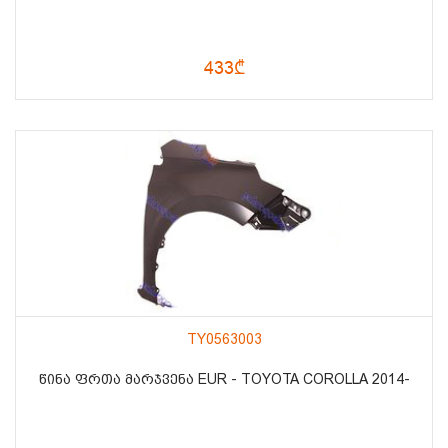
433₾
TY0563003
ᲬᲘᲜᲐ ᲤᲠᲗᲐ ᲛᲐᲠᲯᲕᲔᲜᲐ EUR - TOYOTA COROLLA 2014-