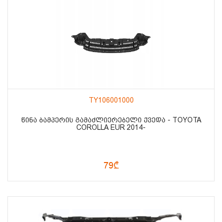
TY106001000
ᲬᲘᲜᲐ ᲑᲐᲛᲞᲔᲠᲘᲡ ᲒᲐᲛᲐᲫᲚᲘᲔᲠᲔᲑᲔᲚᲘ ᲥᲕᲔᲓᲐ - TOYOTA
COROLLA EUR 2014-
79₾