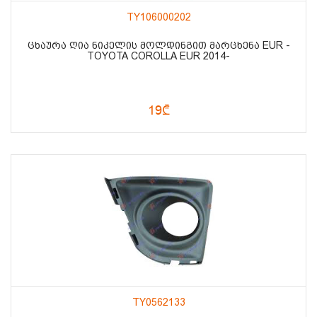
TY106000202
ᲪᲮᲐᲣᲠᲐ ᲦᲘᲐ ᲜᲘᲙᲔᲚᲘᲡ ᲛᲝᲚᲓᲘᲜᲒᲘᲗ ᲛᲐᲠᲪᲮᲔᲜᲐ EUR -
TOYOTA COROLLA EUR 2014-
19₾
TY0562133