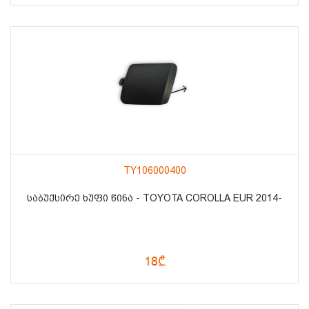
TY106000400
ᲡᲐᲑᲣᲥᲡᲘᲠᲔ ᲮᲣᲤᲘ ᲬᲘᲜᲐ - TOYOTA COROLLA EUR 2014-
18₾