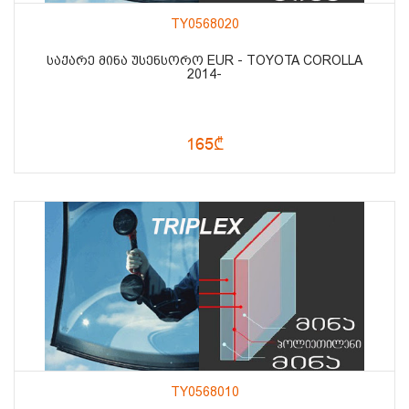
TY0568020
ᲡᲐᲥᲐᲠᲔ ᲛᲘᲜᲐ ᲣᲡᲔᲜᲡᲝᲠᲝ EUR - TOYOTA COROLLA
2014-
165₾
TY0568010