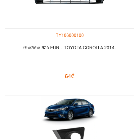
TY106000100
ᲪᲮᲐᲣᲠᲐ ᲨᲣᲐ EUR - TOYOTA COROLLA 2014-
64₾