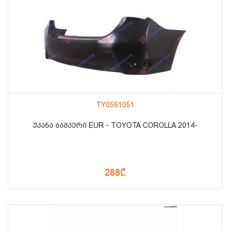
TY0561051
ᲣᲙᲐᲜᲐ ᲑᲐᲛᲞᲔᲠᲘ EUR - TOYOTA COROLLA 2014-
288₾