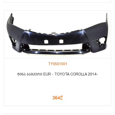
TY0561001
ᲬᲘᲜᲐ ᲑᲐᲛᲞᲔᲠᲘ EUR - TOYOTA COROLLA 2014-
364₾