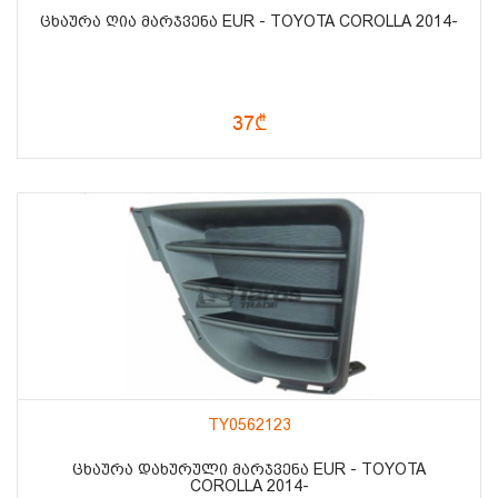
ᲪᲮᲐᲣᲠᲐ ᲦᲘᲐ ᲛᲐᲠᲯᲕᲔᲜᲐ EUR - TOYOTA COROLLA 2014-
37₾
TY0562123
ᲪᲮᲐᲣᲠᲐ ᲓᲐᲮᲣᲠᲣᲚᲘ ᲛᲐᲠᲯᲕᲔᲜᲐ EUR - TOYOTA
COROLLA 2014-