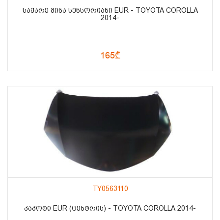
ᲡᲐᲥᲐᲠᲔ ᲛᲘᲜᲐ ᲡᲔᲜᲡᲝᲠᲘᲐᲜᲘ EUR - TOYOTA COROLLA
2014-
165₾
TY0563110
ᲙᲐᲞᲝᲢᲘ EUR (ᲪᲔᲜᲢᲠᲘᲡ) - TOYOTA COROLLA 2014-