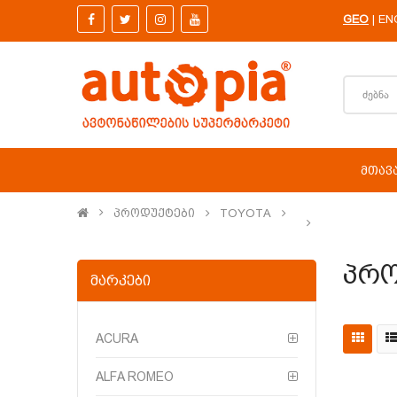
GEO
EN
|
ᲛᲗᲐᲕ
Პროდუქტები
TOYOTA
Პრო
ᲛᲐᲠᲙᲔᲑᲘ
ACURA
ALFA ROMEO