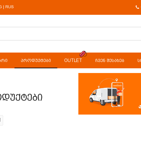
G
RUS
|
ᲐᲠᲘ
ᲞᲠᲝᲓᲣᲥᲢᲔᲑᲘ
OUTLET
ᲩᲕᲔᲜ ᲨᲔᲡᲐᲮᲔᲑ
Ს
დუქტები