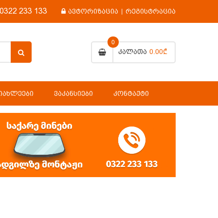
0322 233 133
ავტორიზაცია
|
რეგისტრაცია
0
0.00₾
Კალათა
ᲘᲐᲮᲚᲔᲔᲑᲘ
ᲕᲐᲙᲐᲜᲡᲘᲔᲑᲘ
ᲙᲝᲜᲢᲐᲥᲢᲘ